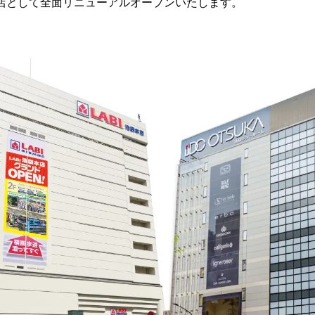
艦店として全面リニューアルオープンいたします。
読
み
込
み
中
で
す