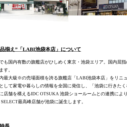
品揃え”「LABI池袋本店」について
でも国内有数の旗艦店がひしめく東京・池袋エリア。国内屈指
ます。
内最大級※の売場面積を誇る旗艦店「LABI池袋本店」をリニ
として家電や暮らしの情報を全国に発信し、「池袋に行きたく
店舗を構えるIDC OTSUKA 池袋ショールームとの連携に
E SELECT最高峰店舗が池袋に誕生します。
の特長