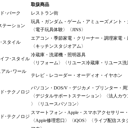
取扱商品
ド･パーク
レストラン街
玩具・ガンダム・ゲーム・アミューズメント・
ステーション
〈電子玩具体験〉〈JINS〉
エアコン・季節家電・クリーナー・調理家電・
･スタイル
〈キッチンスタジオアム〉
冷蔵庫・洗濯機・照明器具
イフ･スタイル
〈リフォーム〉〈リユース冷蔵庫・リユース洗
ュアル･ワール
テレビ・レコーダー・オーディオ・イヤホン
パソコン・DOS/V・デジカメ・プリンター・
ド･テクノロジ
〈デジタルサポートステーション〉〈法人カウ
〉〈リユースパソコン〉
スマートフォン・Apple・スマホアクセサリー
ド･テクノロジ
〈Apple修理窓口〉〈iQOS〉〈ライブ配信ス