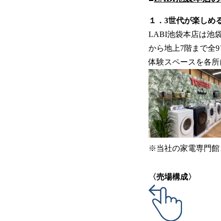
１．3世代が楽しめ
LABI池袋本店は池
から地上7階まで全
体験スペースを各所
※当社の家電専門館
〈売場構成〉