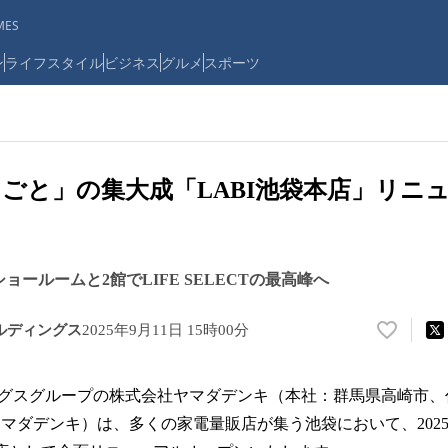
ES
ン
ライフスタイル
ビジネス
グルメ
スポーツ
ごと」の集大成「LABI池袋本店」リニ
袋ショールームと2館でLIFE SELECTの最高峰へ
ルディングス
2025年9月11日 15時00分
い
い
ね
ングスグループの株式会社ヤマダデンキ（本社：群馬県高崎市
！
数
マダデンキ）は、多くの家電量販店が集う池袋において、2025
を