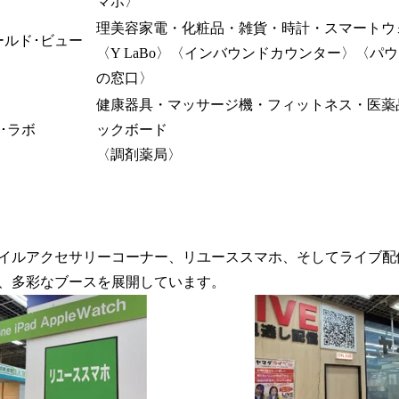
マホ〉
理美容家電・化粧品・雑貨・時計・スマートウ
ワールド･ビュー
〈Y LaBo〉〈インバウンドカウンター〉〈パ
の窓口〉
健康器具・マッサージ機・フィットネス・医薬
･ラボ
ックボード
〈調剤薬局〉
イルアクセサリーコーナー、リユーススマホ、そしてライブ配
、多彩なブースを展開しています。