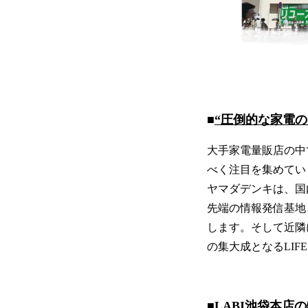
■
“
圧倒的な家電の
大手家電量販店の中
べく注目を集めてい
ヤマダデンキは、国
先端の情報発信基地
します。そして近隣に
の集大成となるLIF
■
LABI池袋本店