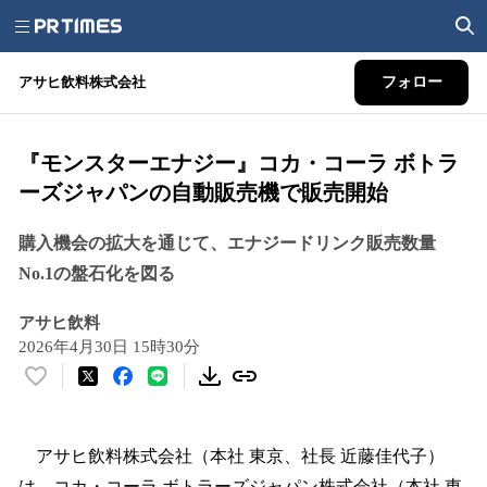
アサヒ飲料株式会社
フォロー
『モンスターエナジー』コカ・コーラ ボトラ
ーズジャパンの自動販売機で販売開始
購入機会の拡大を通じて、エナジードリンク販売数量
No.1の盤石化を図る
アサヒ飲料
2026年4月30日 15時30分
い
い
ね
！
アサヒ飲料株式会社（本社 東京、社長 近藤佳代子）
数
は、コカ・コーラ ボトラーズジャパン株式会社（本社 東