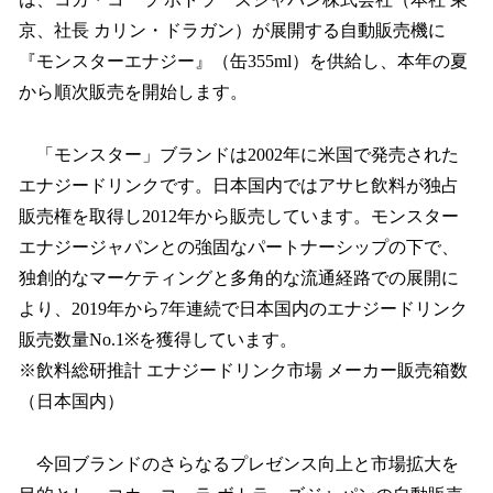
を
京、社長 カリン・ドラガン）が展開する自動販売機に
読
み
『モンスターエナジー』（缶355ml）を供給し、本年の夏
込
から順次販売を開始します。
み
中
で
「モンスター」ブランドは2002年に米国で発売された
す
エナジードリンクです。日本国内ではアサヒ飲料が独占
販売権を取得し2012年から販売しています。モンスター
エナジージャパンとの強固なパートナーシップの下で、
独創的なマーケティングと多角的な流通経路での展開に
より、2019年から7年連続で日本国内のエナジードリンク
販売数量No.1※を獲得しています。
※飲料総研推計 エナジードリンク市場 メーカー販売箱数
（日本国内）
今回ブランドのさらなるプレゼンス向上と市場拡大を