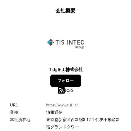
会社概要
ＴＩＳＩ株式会社
86
フォロワー
フォロー
RSS
URL
https://www.tisi.jp/
業種
情報通信
本社所在地
東京都新宿区西新宿8-17-1 住友不動産新
宿グランドタワー