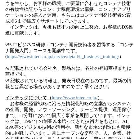
ウを生かし、お客様の環境、ご要望に合わせたコンテナ技術
の有効性検証からコンテナ稼働環境の構築、コンテナアプリ
ケーションの導入と運用、さらにはコンテナ開発技術者の育
成※5まで幅広くサポートしていきます。
インテックは、今後も技術力の向上に努め、お客様のDX推
進に貢献します。
※5 ITビジネス研修：コンテナ開発技術者を習得する「コンテ
ナ開発入門」コースを開講中です。
(
https://www.intec.co.jp/service/detail/it_business_training/
）
※ 記載されている会社名、製品名は、各社の登録商標または
商標です。
※ 記載されている情報は、発表日現在のものです。最新の情
報とは異なる場合がありますのでご了承ください。
インテックについて（
https://www.intec.co.jp/
）
お客様の経営戦略に沿った情報化戦略の立案からシステム
の企画、開発、アウトソーシング、サービス提供、運用保守
まで、IT分野において幅広く事業を展開しています。インテ
ックは、1964年の創業以来培ってきた技術力をもとに、AI、
RPA等のデジタル技術の活用や、新たな市場の創造にも積極
的に挑戦しています。常にオープンな姿勢で、人、企業、社