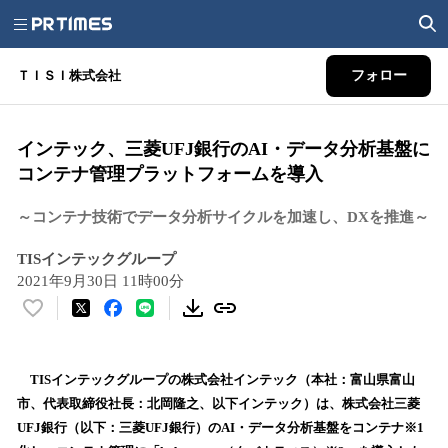
ＴＩＳＩ株式会社
フォロー
インテック、三菱UFJ銀行のAI・データ分析基盤に
コンテナ管理プラットフォームを導入
～コンテナ技術でデータ分析サイクルを加速し、DXを推進～
TISインテックグループ
2021年9月30日 11時00分
い
い
ね
！
TISインテックグループの株式会社インテック（本社：富山県富山
数
市、代表取締役社長：北岡隆之、以下インテック）は、株式会社三菱
を
UFJ銀行（以下：三菱UFJ銀行）のAI・データ分析基盤をコンテナ※1
読