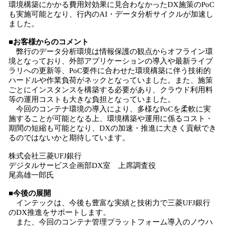
環境構築にかかる費用対効果に見合わなかったDX施策のPoC
も実施可能となり、行内のAI・データ分析サイクルが加速し
ました。
■お客様からのコメント
弊行のデータ分析環境は情報保護の観点からオフライン環
境となっており、外部アプリケーションの導入や最新ライブ
ラリへの更新等、PoC要件に合わせた環境構築に伴う技術的
ハードルや作業負荷がネックとなっていました。また、施策
ごとにインスタンスを構築する必要があり、クラウド利用料
等の運用コストも大きな負担となっていました。
今回のコンテナ環境の導入により、多様なPoCを柔軟に実
施することが可能となる上、環境構築や運用に係るコスト・
期間の短縮も可能となり、DXの加速・推進に大きく貢献でき
るのではないかと期待しています。
株式会社三菱UFJ銀行
デジタルサービス企画部DX室 上席調査役
尾高雄一郎氏
■今後の展開
インテックは、今後も豊富な実績と技術力で三菱UFJ銀行
のDX推進をサポートします。
また、今回のコンテナ管理プラットフォーム導入のノウハ