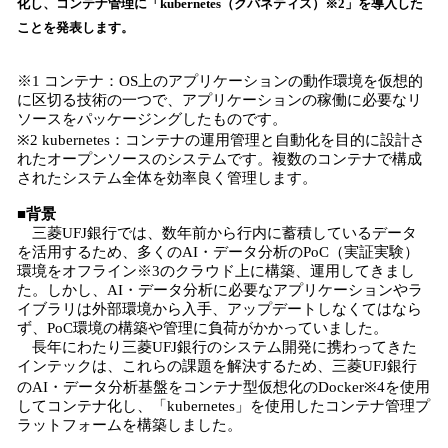
化し、コンテナ管理に「kubernetes（クバネティス）※2」を導入した
み
ことを発表します。
込
み
中
※1 コンテナ：OS上のアプリケーションの動作環境を仮想的
で
に区切る技術の一つで、アプリケーションの稼働に必要なリ
ソースをパッケージングしたものです。
す
※2 kubernetes：コンテナの運用管理と自動化を目的に設計さ
れたオープンソースのシステムです。複数のコンテナで構成
されたシステム全体を効率良く管理します。
■背景
三菱UFJ銀行では、数年前から行内に蓄積しているデータ
を活用するため、多くのAI・データ分析のPoC（実証実験）
環境をオフライン※3のクラウド上に構築、運用してきまし
た。しかし、AI・データ分析に必要なアプリケーションやラ
イブラリは外部環境から入手、アップデートしなくてはなら
ず、PoC環境の構築や管理に負荷がかかっていました。
長年にわたり三菱UFJ銀行のシステム開発に携わってきた
インテックは、これらの課題を解決するため、三菱UFJ銀行
のAI・データ分析基盤をコンテナ型仮想化のDocker※4を使用
してコンテナ化し、「kubernetes」を使用したコンテナ管理プ
ラットフォームを構築しました。