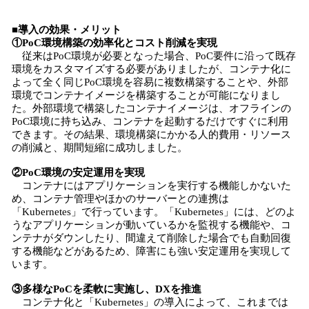
■導入の効果・メリット
①PoC環境構築の効率化とコスト削減を実現
従来はPoC環境が必要となった場合、PoC要件に沿って既存
環境をカスタマイズする必要がありましたが、コンテナ化に
よって全く同じPoC環境を容易に複数構築することや、外部
環境でコンテナイメージを構築することが可能になりまし
た。外部環境で構築したコンテナイメージは、オフラインの
PoC環境に持ち込み、コンテナを起動するだけですぐに利用
できます。その結果、環境構築にかかる人的費用・リソース
の削減と、期間短縮に成功しました。
②PoC環境の安定運用を実現
コンテナにはアプリケーションを実行する機能しかないた
め、コンテナ管理やほかのサーバーとの連携は
「Kubernetes」で行っています。「Kubernetes」には、どのよ
うなアプリケーションが動いているかを監視する機能や、コ
ンテナがダウンしたり、間違えて削除した場合でも自動回復
する機能などがあるため、障害にも強い安定運用を実現して
います。
③多様なPoCを柔軟に実施し、DXを推進
コンテナ化と「Kubernetes」の導入によって、これまでは