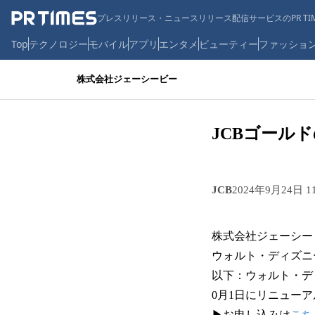
プレスリリース・ニュースリリース配信サービスのPR TIM
Top
テクノロジー
モバイル
アプリ
エンタメ
ビューティー
ファッショ
株式会社ジェーシービー
JCBゴール
JCB
2024年9月24日 1
株式会社ジェーシービ
ウォルト・ディズニ
以下：ウォルト・デ
0月1日にリニュー
▶お申し込みは
こち