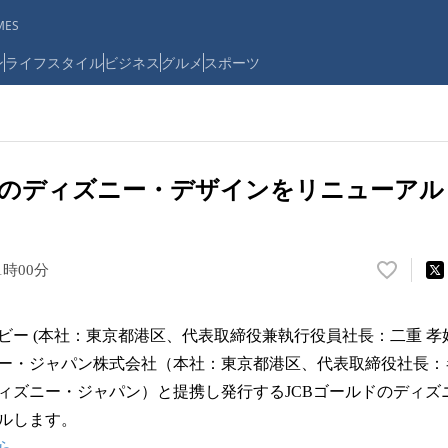
ES
ン
ライフスタイル
ビジネス
グルメ
スポーツ
ドのディズニー・デザインをリニューアル
1時00分
い
い
ね
ー (本社：東京都港区、代表取締役兼執行役員社長：二重 孝好
！
数
ー・ジャパン株式会社（本社：東京都港区、代表取締役社長：
を
ィズニー・ジャパン）と提携し発行するJCBゴールドのディズ
読
アルします。
み
込
ら