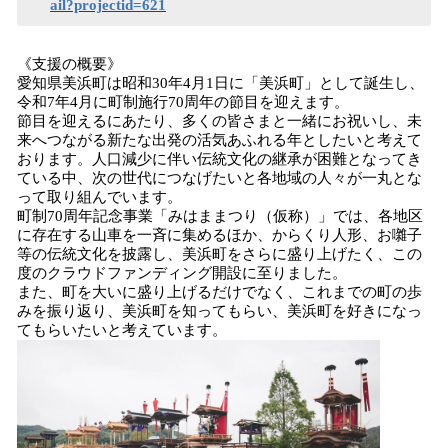
ail?projectid=621
《支援の概要》
愛知県美浜町は昭和30年4月1日に「美浜町」として誕生し、
令和7年4月に町制施行70周年の節目を迎えます。
節目を迎えるにあたり、多くの皆さまと一緒にお祝いし、未
来へつながる新たな出発の活気あふれる年としたいと考えて
おります。人口減少に伴い伝統文化の継承が困難となってき
ている中、次の世代につなげたいと各地域の人々が一丸とな
って取り組んでいます。
町制70周年記念事業「みはままつり（仮称）」では、各地区
に存在する山車を一斉に集めるほか、からくり人形、お囃子
等の伝統文化を披露し、美浜町をさらに盛り上げたく、この
度のクラウドファンディング開設に至りました。
また、町を大いに盛り上げるだけでなく、これまでの町の歩
みを振り返り、美浜町を知ってもらい、美浜町を好きになっ
てもらいたいと考えています。