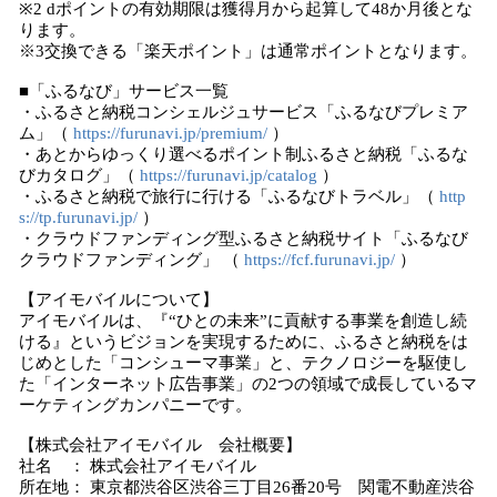
※2 dポイントの有効期限は獲得月から起算して48か月後とな
ります。
※3交換できる「楽天ポイント」は通常ポイントとなります。
■「ふるなび」サービス一覧
・ふるさと納税コンシェルジュサービス「ふるなびプレミア
ム」（
https://furunavi.jp/premium/
）
・あとからゆっくり選べるポイント制ふるさと納税「ふるな
びカタログ」（
https://furunavi.jp/catalog
）
・ふるさと納税で旅行に行ける「ふるなびトラベル」（
http
s://tp.furunavi.jp/
）
・クラウドファンディング型ふるさと納税サイト「ふるなび
クラウドファンディング」 （
https://fcf.furunavi.jp/
）
【アイモバイルについて】
アイモバイルは、『“ひとの未来”に貢献する事業を創造し続
ける』というビジョンを実現するために、ふるさと納税をは
じめとした「コンシューマ事業」と、テクノロジーを駆使し
た「インターネット広告事業」の2つの領域で成長しているマ
ーケティングカンパニーです。
【株式会社アイモバイル 会社概要】
社名 ： 株式会社アイモバイル
所在地： 東京都渋谷区渋谷三丁目26番20号 関電不動産渋谷