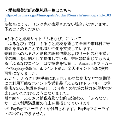
・愛知県美浜町の返礼品一覧はこちら
https://furunavi.jp/Municipal/Product/Search?municipalid=103
4
※都合により、リンク先が表示されない場合がございます。
予めご了承ください。
■ふるさと納税サイト「ふるなび」について
「ふるなび」では、ふるさと納税を通じて全国の市町村に寄
附金を集めることで地域活性化を支援しています。
寄附者へのふるさと納税の認知啓蒙およびサービス利用満足
度の向上を目的として提供している、寄附額に応じてもらえ
る「ふるなびコイン」は交換先を拡充し、Amazonギフトカー
ドやPayPay残高※、dポイント※2、楽天ポイント※3に交換
可能になりました。
2024年、ふるさと納税先にあるホテルや飲食店などで無期限
にご利用可能なポイント型返礼品「ふるなびトラベル」は提
携店が5,000施設を突破し、より多くの地域の魅力を現地でお
楽しみいただけるようになりました。
引き続き、ふるさと納税者及び契約自治体の、「ふるなび」
サービス利用満足度の向上を目指してまいります。
※1 PayPayマネーライトが付与されます。PayPayマネーライ
トの出金はできません。