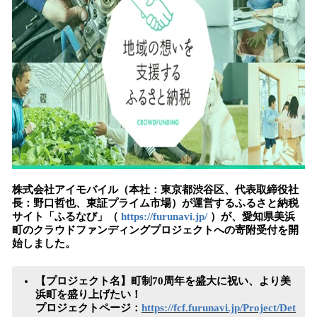
読
み
込
み
中
で
す
株式会社アイモバイル（本社：東京都渋谷区、代表取締役社
長：野口哲也、東証プライム市場）が運営するふるさと納税
サイト「ふるなび」（
https://furunavi.jp/
）が、愛知県美浜
町のクラウドファンディングプロジェクトへの寄附受付を開
始しました。
【プロジェクト名】町制70周年を盛大に祝い、より美
浜町を盛り上げたい！
プロジェクトページ：
https://fcf.furunavi.jp/Project/Det