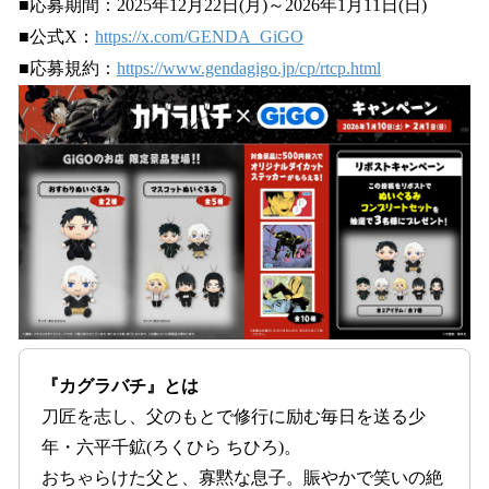
■応募期間：2025年12月22日(月)～2026年1月11日(日)
■公式X：
https://x.com/GENDA_GiGO
■応募規約：
https://www.gendagigo.jp/cp/rtcp.html
『カグラバチ』とは
刀匠を志し、父のもとで修行に励む毎日を送る少
年・六平千鉱(ろくひら ちひろ)。
おちゃらけた父と、寡黙な息子。賑やかで笑いの絶