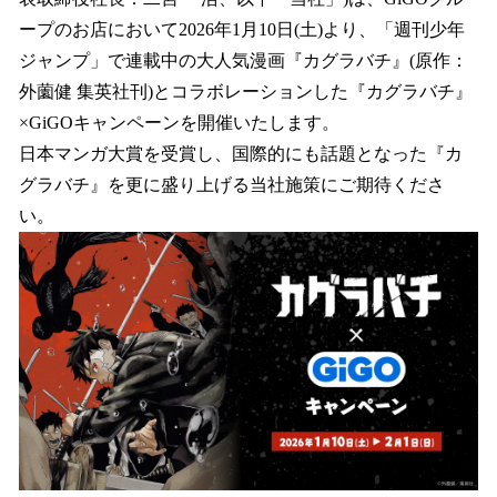
を
ープのお店において2026年1月10日(土)より、「週刊少年
読
み
ジャンプ」で連載中の大人気漫画『カグラバチ』(原作：
込
外薗健 集英社刊)とコラボレーションした『カグラバチ』
み
×GiGOキャンペーンを開催いたします。
中
で
日本マンガ大賞を受賞し、国際的にも話題となった『カ
す
グラバチ』を更に盛り上げる当社施策にご期待くださ
い。