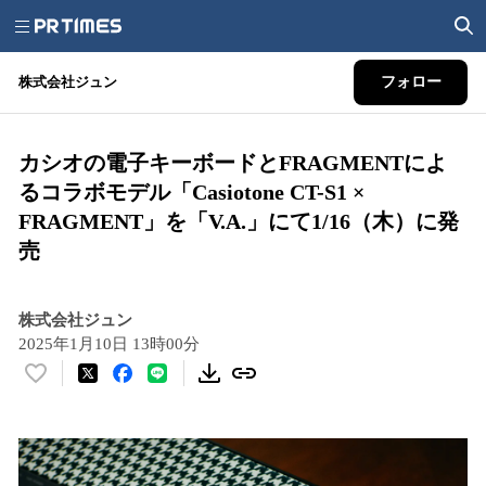
株式会社ジュン
フォロー
カシオの電子キーボードとFRAGMENTによ
るコラボモデル「Casiotone CT-S1 ×
FRAGMENT」を「V.A.」にて1/16（木）に発
売
株式会社ジュン
2025年1月10日 13時00分
い
い
ね
！
数