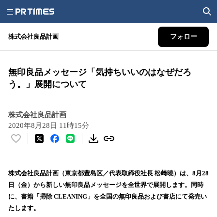
株式会社良品計画
フォロー
無印良品メッセージ「気持ちいいのはなぜだろ
う。」展開について
株式会社良品計画
2020年8月28日 11時15分
い
い
ね
！
株式会社良品計画（東京都豊島区／代表取締役社長 松﨑曉）は、8月28
数
日（金）から新しい無印良品メッセージを全世界で展開します。同時
を
に、書籍「掃除 CLEANING」を全国の無印良品および書店にて発売い
読
たします。
み