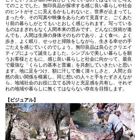
てのことでした。無印良品が探求する感じ良い暮らしや社会
のヒントがそこに見えるかもしれないと。世界が止まってし
まった今、その写真や映像をあらためて見直すと、ごくあた
り前の暮らしがとてもいとおしく感じられます。写っている
ものはまぎれもなく人間本来の営みです。どんなに技術が進
んでも、人間は生身の身体そのものであり、よく食べ、よく
歩き、よく眠り、せっせと掃除をしながら、生きる幸せの手
ごたえを感じていくのでしょう。無印良品は良心とクリエイ
ティブによって誕生しました。シンプルで美しい暮らしを願
うお客様とともに、感じ良い暮らしと社会に向かって、最良
で最強な「くらしの基本と普遍」を共創していきたいと思い
ます。地に足をつけ、額に汗して働く清々しさと、人間と自
然の良い関係を模索し、同じ想いの人々と手をたずさえなが
ら、地域社会のお役に立てる誇りと充足感を共有し、それぞ
れの地域や暮らしに無くてはならない存在を目指します。
【ビジュアル】