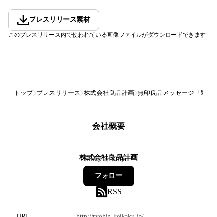
プレスリリース素材
このプレスリリース内で使われている画像ファイルがダウンロードできます
トップ
プレスリリース
株式会社良品計画
無印良品メッセージ「気持
会社概要
株式会社良品計画
587
フォロワー
フォロー
RSS
URL
http://ryohin-keikaku.jp/