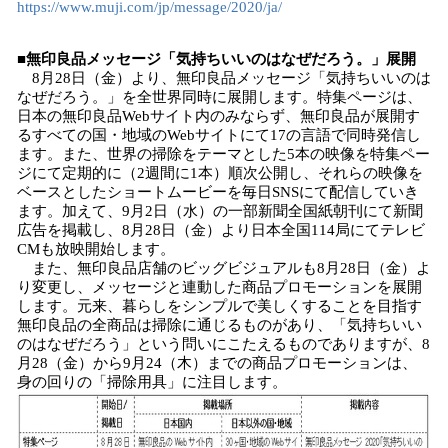
https://www.muji.com/jp/message/2020/ja/
■無印良品メッセージ「気持ちいいのはなぜだろう。」展開
8月28日（金）より、無印良品メッセージ「気持ちいいのは
なぜだろう。」を全世界同時に展開します。特集ページは、
日本の無印良品Webサイト内のみならず、無印良品が展開す
るすべての国・地域のWebサイトにて17の言語で同時発信し
ます。また、世界の掃除をテーマとした5本の映像を特集ペー
ジにて定期的に（2週間に1本）順次公開し、それらの映像を
ベースとしたショートムービーを毎日SNSにて配信していき
ます。加えて、9月2日（水）の一部新聞全国紙朝刊にて新聞
広告を掲載し、8月28日（金）より日本全国114局にてテレビ
CMも放映開始します。
また、無印良品店舗のビッグビジュアルも8月28日（金）よ
り変更し、メッセージと連動した商品プロモーションを展開
します。元来、暮らしをシンプルで美しくすることを目指す
無印良品の全商品は掃除に通じるものがあり、「気持ちいい
のはなぜだろう」という問いにこたえるものでありますが、8
月28（金）から9月24（木）までの商品プロモーションは、
身の回りの「掃除用具」に注目します。