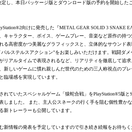
に決定し、本日パッケージ版とダウンロード版の予約を開始した
yStation®2向けに発売した『METAL GEAR SOLID 3 SNAK
、キャラクター、ボイス、ゲームプレー、音楽など原作の持つ
れる高密度かつ美麗なグラフィックスと、立体的なサウンド表
イバルステルスアクション”をお楽しみいただけます。戦闘ダメ
がリアルタイムで表現されるなど、リアリティを徹底して追求
、新しいゲームに慣れ親しんだ世代のための三人称視点のプレ
と臨場感を実現しています。
ていたスペシャルゲーム「猿蛇合戦」をPlayStation®5版とS
表しました。 また、主人公スネークの行く手を阻む個性豊か
ける新トレーラーも公開しています。
む新情報の発表を予定していますので引き続き続報をお待ちく