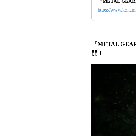
『METAL GEAR
https://www.konam
『METAL GE
開！