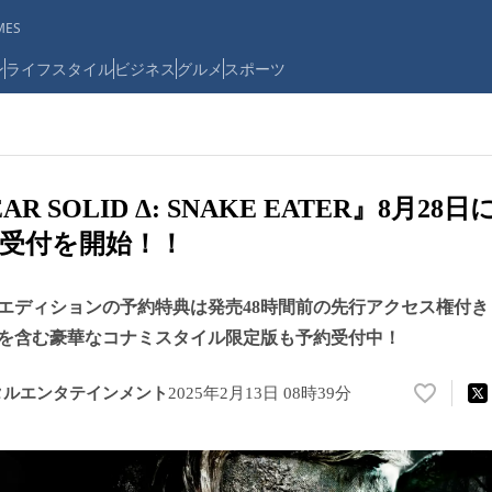
ES
ン
ライフスタイル
ビジネス
グルメ
スポーツ
EAR SOLID Δ: SNAKE EATER』8月2
受付を開始！！
クスエディションの予約特典は発売48時間前の先
を含む豪華なコナミスタイル限定版も予約受付中！
タルエンタテインメント
2025年2月13日 08時39分
い
い
ね
！