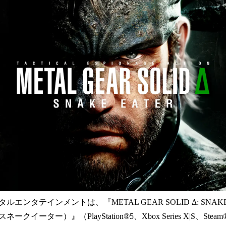
数
を
読
み
込
み
中
で
す
エンタテインメントは、『METAL GEAR SOLID Δ: SNAK
ネークイーター）』（PlayStation®5、Xbox Series X|S、Ste