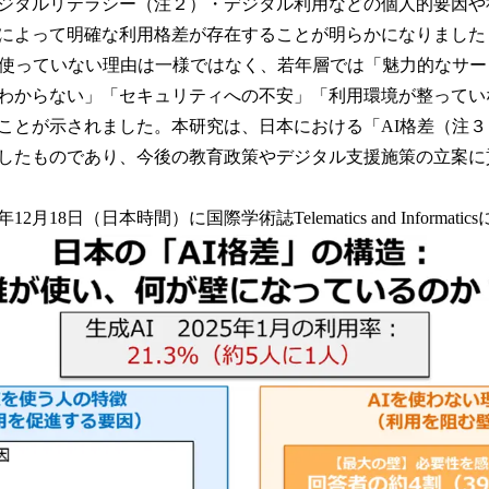
ジタルリテラシー（注２）・デジタル利用などの個人的要因や
み
込
によって明確な利用格差が存在することが明らかになりました
み
使っていない理由は一様ではなく、若年層では「魅力的なサー
中
わからない」「セキュリティへの不安」「利用環境が整ってい
で
す
ことが示されました。本研究は、日本における「AI格差（注
したものであり、今後の教育政策やデジタル支援施策の立案に
2月18日（日本時間）に国際学術誌Telematics and Informat