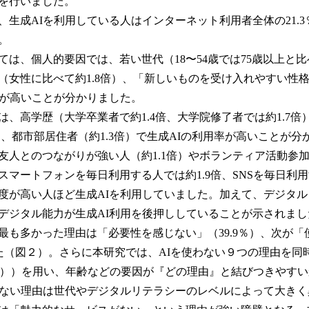
析を行いました。
生成AIを利用している人はインターネット利用者全体の21.3
。
、個人的要因では、若い世代（18〜54歳では75歳以上と比べて
（女性に比べて約1.8倍）、「新しいものを受け入れやすい性
率が高いことが分かりました。
高学歴（大学卒業者で約1.4倍、大学院修了者では約1.7倍）
）、都市部居住者（約1.3倍）で生成AIの利用率が高いことが分
人とのつながりが強い人（約1.1倍）やボランティア活動参加者
マートフォンを毎日利用する人では約1.9倍、SNSを毎日利用
度が高い人ほど生成AIを利用していました。加えて、デジタ
デジタル能力が生成AI利用を後押ししていることが示されま
も多かった理由は「必要性を感じない」（39.9％）、次が「
でした（図２）。さらに本研究では、AIを使わない９つの理由を
lysis（注４））を用い、年齢などの要因が『どの理由』と結びつきや
わない理由は世代やデジタルリテラシーのレベルによって大き