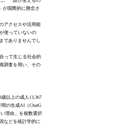
に、「誰が使えるの
）」が国際的に懸念さ
のアクセスや活用能
誰が使っていないの
までありませんでし
合って生じる社会的
模調査を用い、その
以上の成人13,367
生成AI（ChatG
わない理由」を複数選択
因などを統計学的に