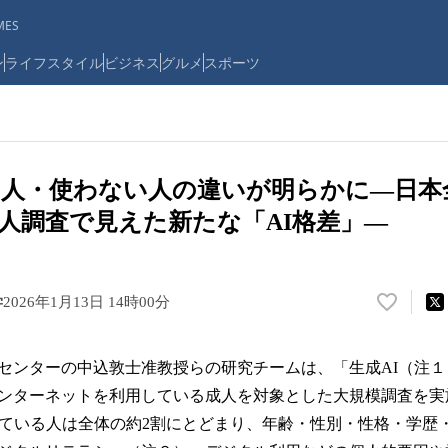
ES
ン
ライフスタイル
ビジネス
グルメ
スポーツ
う人・使わない人の違いが明らかに―日本
千人調査で見えた新たな「AI格差」―
学
2026年1月13日 14時00分
い
い
ね
ンターの中込敦士准教授らの研究チームは、「生成AI（注１
！
数
ンターネットを利用している成人を対象とした大規模調査を実
を
している人は全体の約2割にとどまり、年齢・性別・性格・学歴
読