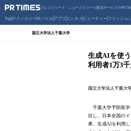
プレスリリース・ニュースリリース配信サービスのPR TIM
Top
テクノロジー
モバイル
アプリ
エンタメ
ビューティー
ファッショ
国立大学法人千葉大学
生成AIを使
利用者1万3
国立大学法人千葉大
千葉大学予防医学セ
目し、日本全国のイ
果、生成AIを利用