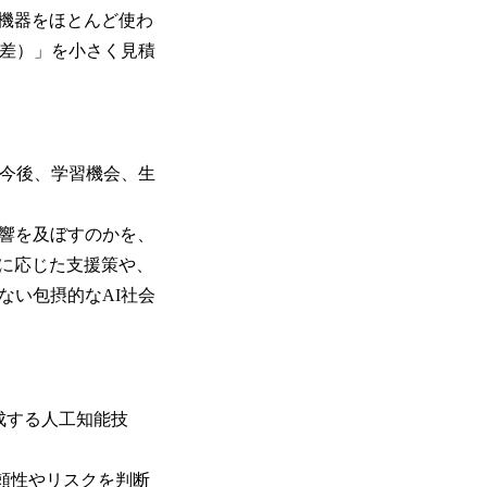
機器をほとんど使わ
格差）」を小さく見積
が今後、学習機会、生
響を及ぼすのかを、
に応じた支援策や、
ない包摂的なAI社会
成する人工知能技
頼性やリスクを判断