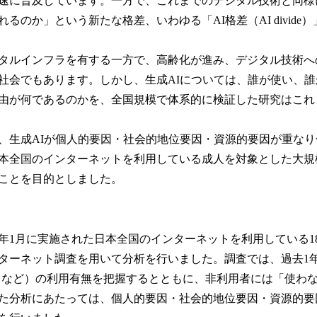
速に普及しています。一方で、これまでのデジタル技術と同様
るのか」という新たな格差、いわゆる「AI格差（AI divide
タルインフラを有する一方で、高齢化が進み、デジタル技術へ
社会でもあります。しかし、生成AIについては、誰が使い、
由が何であるのかを、全国規模で体系的に検証した研究はこれ
生成AIが個人的要因・社会的地位要因・資源的要因が重なり
本全国のインターネットを利用している成人を対象とした大規
ことを目的としました。
年1月に実施された日本全国のインターネットを利用している18歳
ターネット調査を用いて分析を行いました。調査では、過去1年間の
、Gemini など）の利用有無を把握するとともに、非利用者には「使
た分析にあたっては、個人的要因・社会的地位要因・資源的要