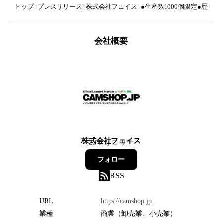
トップ
プレスリリース
株式会社フェイス
●生産数1000個限定●歴代
会社概要
株式会社フェイス
23
フォロワー
フォロー
RSS
URL
https://camshop.jp
業種
商業（卸売業、小売業）