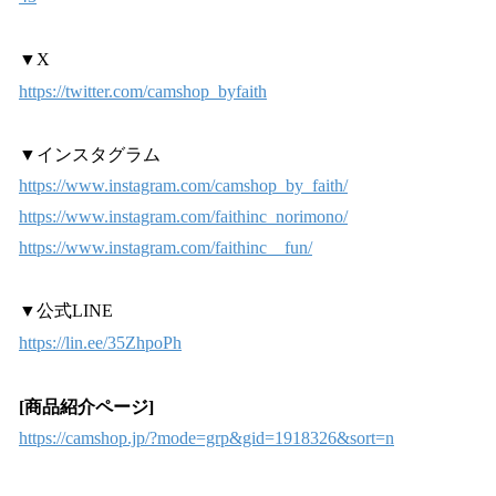
▼X
https://twitter.com/camshop_byfaith
▼インスタグラム
https://www.instagram.com/camshop_by_faith/
https://www.instagram.com/faithinc_norimono/
https://www.instagram.com/faithinc__fun/
▼公式LINE
https://lin.ee/35ZhpoPh
[商品紹介ページ]
https://camshop.jp/?mode=grp&gid=1918326&sort=n