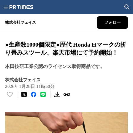
株式会社フェイス
フォロー
●生産数1000個限定●歴代 Honda Hマークの折
り畳みスツール、楽天市場にて予約開始！
本田技研工業公認のライセンス取得商品です。
株式会社フェイス
2026年1月28日 11時50分
い
い
ね
！
数
を