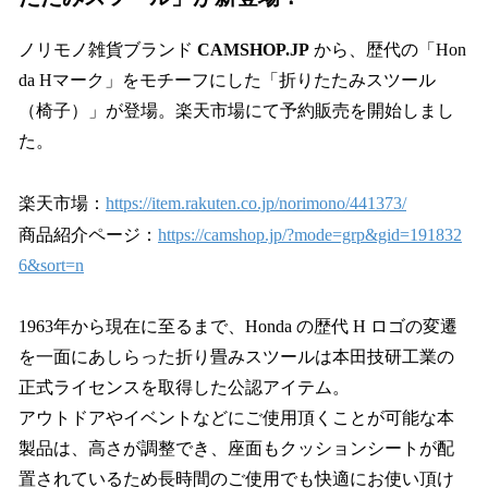
ノリモノ雑貨ブランド
CAMSHOP.JP
から、歴代の「Hon
da Hマーク」をモチーフにした「折りたたみスツール
（椅子）」が登場。楽天市場にて予約販売を開始しまし
た。
楽天市場：
https://item.rakuten.co.jp/norimono/441373/
商品紹介ページ：
https://camshop.jp/?mode=grp&gid=191832
6&sort=n
1963年から現在に至るまで、Honda の歴代 H ロゴの変遷
を一面にあしらった折り畳みスツールは本田技研工業の
正式ライセンスを取得した公認アイテム。
アウトドアやイベントなどにご使用頂くことが可能な本
製品は、高さが調整でき、座面もクッションシートが配
置されているため長時間のご使用でも快適にお使い頂け