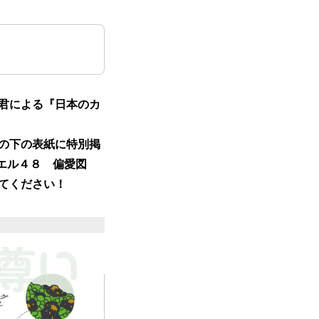
君による『日本のカ
ーの下の表紙に特別掲
カエル４８ 偏愛図
てください！