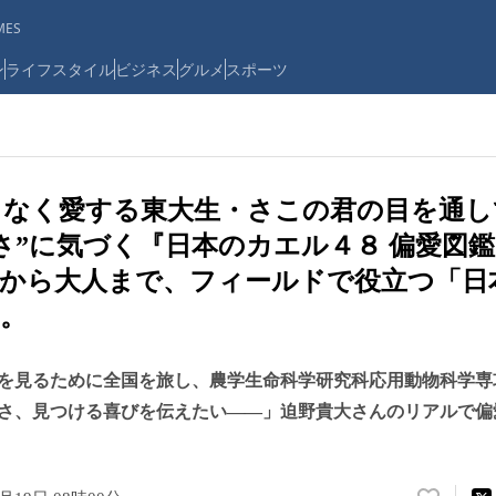
ES
ン
ライフスタイル
ビジネス
グルメ
スポーツ
よなく愛する東大生・さこの君の目を通し
さ”に気づく『日本のカエル４８ 偏愛図鑑』
もから大人まで、フィールドで役立つ「日
。
を見るために全国を旅し、農学生命科学研究科応用動物科学専
さ、見つける喜びを伝えたい――」迫野貴大さんのリアルで偏