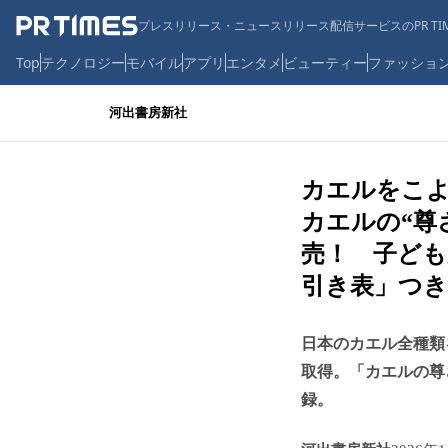
プレスリリース・ニュースリリース配信サービスのPR TIM
Top
テクノロジー
モバイル
アプリ
エンタメ
ビューティー
ファッショ
河出書房新社
カエルをこ
カエルの“尊
売！ 子ど
引き表」つき
日本のカエル全種類
取得。「カエルの尊
録。