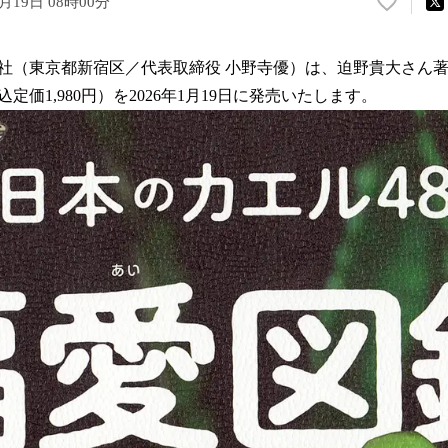
1月19日 08時00分
い
い
ね
社（東京都新宿区／代表取締役 小野寺優）は、迫野貴大さん
！
数
定価1,980円）を2026年1月19日に発売いたします。
を
読
み
込
み
中
で
す