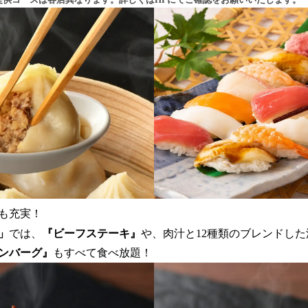
も充実！
」
では、
『ビーフステーキ』
や、肉汁と12種類のブレンドし
ンバーグ』
もすべて食べ放題！