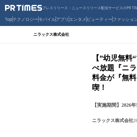
プレスリリース・ニュースリリース配信サービスのPR TIM
Top
テクノロジー
モバイル
アプリ
エンタメ
ビューティー
ファッショ
ニラックス株式会社
【”幼児無料
べ放題『ニラ
料金が『無
喫！
【実施期間】2026年5月
ニラックス株式会社
2