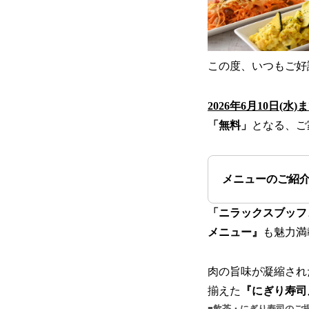
この度、いつもご好
2026年6月10日(水)
「無料」
となる、ご
メニューのご紹
「ニラックスブッフ
メニュー』
も魅力満
肉の旨味が凝縮され
揃えた
『にぎり寿司
■飲茶・にぎり寿司のご