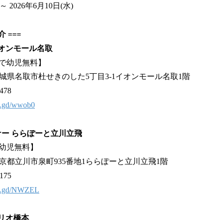
～ 2026年6月10日(水)
 ===
イオンモール名取
で幼児無料】
4 宮城県名取市杜せきのした5丁目3-1イオンモール名取1階
478
/x.gd/wwob0
ナー ららぽーと立川立飛
幼児無料】
5 東京都立川市泉町935番地1ららぽーと立川立飛1階
175
/x.gd/NWZEL
アリオ橋本