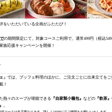
評をいただいている企画がふたたび！
まで
の期間限定にて、対象コースご利用で、通常499円（税込54
家族応援キャンペーンを開催！
介
ェ」
では、ブッフェ料理のほかに、ご注文ごとに出来立てをご
載！
た熱々のスープが堪能できる
『自家製小籠包』
などの
『飲茶』
』
。
提供コースは各店異なります。詳しくはHPにてご確認をお願いいたします。