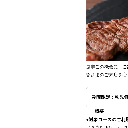
是非この機会に、ご
皆さまのご来店を心
期間限定：幼児
=== 概要 ===
●対象コースのご利
（３歳以下はいつで