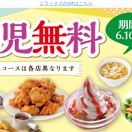
ニラックスのHPはこちら
！
数
を
読
み
込
み
中
で
す