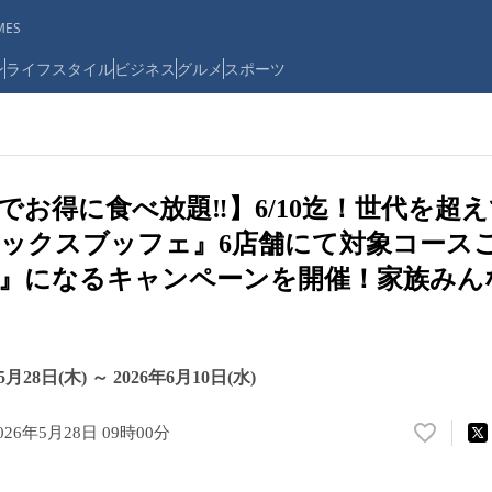
ES
ン
ライフスタイル
ビジネス
グルメ
スポーツ
“でお得に食べ放題‼】6/10迄！世代を超
ックスブッフェ』6店舗にて対象コース
料』になるキャンペーンを開催！家族みん
28日(木) ～ 2026年6月10日(水)
026年5月28日 09時00分
い
い
ね