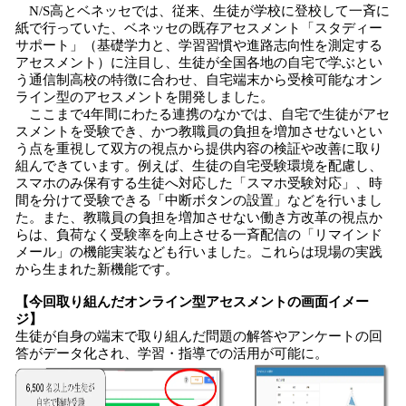
N/S高とベネッセでは、従来、生徒が学校に登校して一斉に
紙で行っていた、ベネッセの既存アセスメント「スタディー
サポート」（基礎学力と、学習習慣や進路志向性を測定する
アセスメント）に注目し、生徒が全国各地の自宅で学ぶとい
う通信制高校の特徴に合わせ、自宅端末から受検可能なオン
ライン型のアセスメントを開発しました。
ここまで4年間にわたる連携のなかでは、自宅で生徒がアセ
スメントを受験でき、かつ教職員の負担を増加させないとい
う点を重視して双方の視点から提供内容の検証や改善に取り
組んできています。例えば、生徒の自宅受験環境を配慮し、
スマホのみ保有する生徒へ対応した「スマホ受験対応」、時
間を分けて受験できる「中断ボタンの設置」などを行いまし
た。また、教職員の負担を増加させない働き方改革の視点か
らは、負荷なく受験率を向上させる一斉配信の「リマインド
メール」の機能実装なども行いました。これらは現場の実践
から生まれた新機能です。
【今回取り組んだオンライン型アセスメントの画面イメー
ジ】
生徒が自身の端末で取り組んだ問題の解答やアンケートの回
答がデータ化され、学習・指導での活用が可能に。