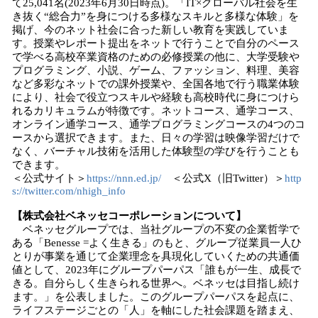
て25,041名(2023年6月30日時点)。「IT×グローバル社会を生
き抜く“総合力”を身につける多様なスキルと多様な体験」を
掲げ、今のネット社会に合った新しい教育を実践していま
す。授業やレポート提出をネットで行うことで自分のペース
で学べる高校卒業資格のための必修授業の他に、大学受験や
プログラミング、小説、ゲーム、ファッション、料理、美容
など多彩なネットでの課外授業や、全国各地で行う職業体験
により、社会で役立つスキルや経験も高校時代に身につけら
れるカリキュラムが特徴です。ネットコース、通学コース、
オンライン通学コース、通学プログラミングコースの4つのコ
ースから選択できます。また、日々の学習は映像学習だけで
なく、バーチャル技術を活用した体験型の学びを行うことも
できます。
＜公式サイト＞
https://nnn.ed.jp/
＜公式X（旧Twitter）＞
http
s://twitter.com/nhigh_info
【株式会社ベネッセコーポレーションについて】
ベネッセグループでは、当社グループの不変の企業哲学で
ある「Benesse =よく生きる」のもと、グループ従業員一人ひ
とりが事業を通じて企業理念を具現化していくための共通価
値として、2023年にグループパーパス「誰もが一生、成長で
きる。自分らしく生きられる世界へ。ベネッセは目指し続け
ます。」を公表しました。このグループパーパスを起点に、
ライフステージごとの「人」を軸にした社会課題を踏まえ、