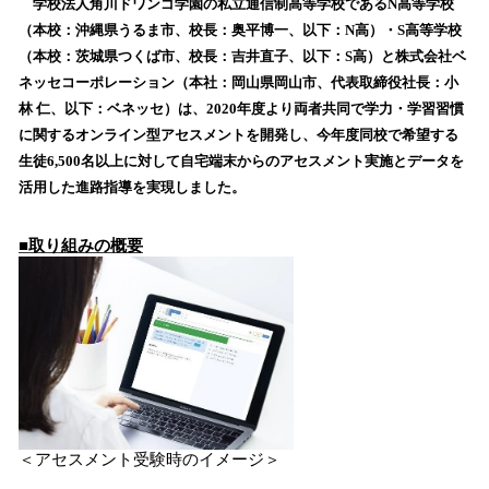
！
学校法人角川ドワンゴ学園の私立通信制高等学校であるN高等学校
数
（本校：沖縄県うるま市、校長：奥平博一、以下：N高）・S高等学校
を
（本校：茨城県つくば市、校長：吉井直子、以下：S高）と株式会社ベ
読
ネッセコーポレーション（本社：岡山県岡山市、代表取締役社長：小
み
林 仁、以下：ベネッセ）は、2020年度より両者共同で学力・学習習慣
込
に関するオンライン型アセスメントを開発し、今年度同校で希望する
み
生徒6,500名以上に対して自宅端末からのアセスメント実施とデータを
中
で
活用した進路指導を実現しました。
す
■取り組みの概要
＜アセスメント受験時のイメージ＞