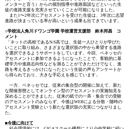
メンターと言う）からの個別指導や進路面談などといった生
徒の進路支援を充実させていくことが可能になりました。
また1〜2年次にアセスメントを受けた生徒は、3年次に志望
進路が決まっている率が高いという成果も出てきています。
○学校法人角川ドワンゴ学園 学校運営支援部 鈴木邦昌 コ
メント
「ネットの高校であるN/S高では、生徒一人ひとりが学びた
いことに取り組み、さまざまな選択肢の中から希望する進路
を選択できるようサポートをしています。今回、ベネッセの
アセスメントに参加できるようになったことで、客観的に基
礎学力や進路志向性などを測ることができただけでなく、進
路を考えるきっかけになったという生徒の声もアンケートか
ら得られており、大きな手応えを感じています」
一方、ベネッセでは、従来の集合型の開催に加えて、新た
な開催形態としてオンライン型のアセスメントの実施知見を
深めることができました。従来の紙での一斉・集合での受験
のアセスメントのみならず、今後はWEBによる分散・随時の
アセスメント受験という新たな選択肢の充実につながりまし
た。
■今後に向けて
社会環境的には、GIGAスクール構想により小中学校に続い