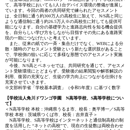
て、高等学校においても1人1台デバイス環境の整備が進展し
ています。今回の両者の共同研究で練られたアセスメント
は、全日制に通う約300万人の高校生に加えて、N/S高と同じ
ような通信制に通う約26.5万人※の高校生に対しても提供可
能になります。自分の基礎学力と進路志向性を知る機会提供
を、自分らしい学び方をしながら目指すその先にある進路実
現の一助につなげたいと考えています。
また、従来の紙での一斉・集合だけでなく、WEBによる分
散・随時のアセスメント受験という新たな選択肢があること
で、学校側の狙いに応じて多様な形態でのアセスメント実施
が可能になります。
今後、N/S高とベネッセでは、共同研究を通じて、アセスメ
ント受験環境にとどまらず、受験後の結果閲覧や解答解説の
利用、復習の充実など、生徒の学力向上につながる仕掛けを
充実させていきます。
※文部科学省「学校基本調査」（令和5年度）に基づく数字
【学校法人角川ドワンゴ学園 N高等学校、S高等学校につい
て】
＜N高等学校 本校：沖縄県うるま市、校長：奥平博一／S高等
学校 本校：茨城県つくば市、校長：吉井直子＞
N高等学校、S高等学校はインターネットと通信制高校の制
度を活用した “ネットの高校”で、現在の生徒数は両校合わせ