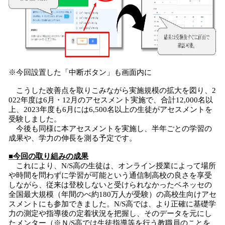
※今回設置した「中断ボタン」も画面内に
こうした改善点を取りこみながら実施規模の拡大を図り、2
022年度は6月・12月のアセスメント実施で、合計12,000名以
上、2023年度も6月には6,500名以上の生徒がアセスメントを
受験しました。
今後も同様に本アセスメントを実施し、半年ごとの学習の
成果や、学力の伸長を測る予定です。
■今回の取り組みの成果
これにより、N/S高の生徒は、オンライン授業によって場所
や時間を問わずに学習が可能という通信制高校の良さを享受
しながら、従来は登校しないと受けられなかったベネッセの
全国最大規模（年間のべ約180万人が受験）の高校生向けアセ
スメントにも参加できました。N/S高では、より正確に基礎学
力の測定や指導後の定着状況を把握し、そのデータを元にし
たメンター（※Ｎ/S高では生徒指導等を行う教職員のことを