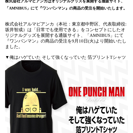
！
株式会社アルマビアンカはオリジナルグッズを展開する通販サイト、
数
「AMNIBUS」にて『ワンパンマン』の商品の受注を開始いたします。
を
読
株式会社アルマビアンカ（本社：東京都中野区、代表取締役:
み
坂井智成）は「日常でも使用できる」をコンセプトにしたオ
込
リジナルグッズを展開する通販サイト、「AMNIBUS」にて
み
『ワンパンマン』の商品の受注を9月10日(火)より開始いたし
中
ました。
で
す
▼俺はハゲていた そして強くなっていた 箔プリントTシャツ