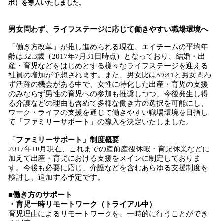
ポ）を導入いたしました。
込
み
中
男女問わず、ライフステージに応じて働きやすい職場環境へ
で
「働き方改革」が推し進められる現在、エイチームの平均年
す
齢は32.3歳（2017年7月31日時点）となっており、結婚・出
産・育児などをはじめとする様々なライフステージを迎える
社員の増加が予想されます。また、男女比は59:41と男女問わ
ず活躍の機会がある中で、女性に特化した出産・育児の支援
のみならず男性の育児への参加も推奨しつつ、今後発生し得
る介護などの理由も含めて多様な働き方の選択を可能にし、
ワーク・ライフの支援を通じて働きやすい職場環境を目指し
て「ファミリーサポート」の導入を決定いたしました。
「ファミリーサポート」制度概要
2017年10月現在、これまでの産前産後休暇・育児休業などに
加えて出産・育児における支援をメインに制定しておりま
す。今後も必要に応じ、介護などを含むあらゆる支援制度を
検討し、追加する予定です。
■働き方のサポート
・育児一時リモートワーク（トライアル中）
育児理由によるリモートワークを、一時的に行うことができ