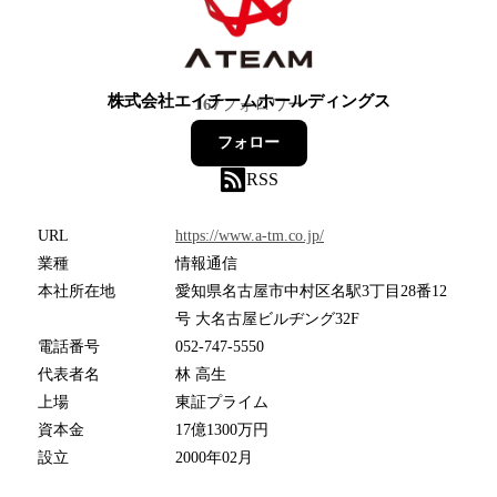
株式会社エイチームホールディングス
167
フォロワー
フォロー
RSS
URL
https://www.a-tm.co.jp/
業種
情報通信
本社所在地
愛知県名古屋市中村区名駅3丁目28番12
号 大名古屋ビルヂング32F
電話番号
052-747-5550
代表者名
林 高生
上場
東証プライム
資本金
17億1300万円
設立
2000年02月