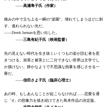
――
高瀬隼子氏（作家）
痛みの中で立ち上る一瞬の“楽園”。壊れてしまうほどに刺
す、逃れられない光だ。
――Derek Jarmanを思い出した。
――
三島有紀子氏（映画監督）
先の見えない時代を生き抜くいくつもの姿が読む者を惹
きつける。加害と被害とに二分できない世界は文学でし
か描けない。静かなようで不思議な熱量を感じさせる一
冊だ。
――
信田さよ子氏（臨床心理士）
あの時、もしあんなことが起こらなければ……恋愛を通
じ「if」の想像力を描き続けてきた島本作品の決定版。