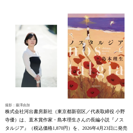
い
ね
！
数
を
読
み
込
み
中
で
す
撮影：藤澤由加
株式会社河出書房新社（東京都新宿区／代表取締役 小野
寺優）は、直木賞作家・島本理生さんの長編小説『ノス
タルジア』（税込価格1,870円）を、2026年4月23日に発売