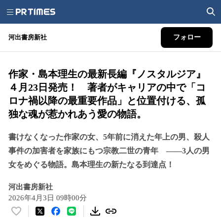
河出書房新社
フォロー
作家・島本理生の最新長編『ノスタルジア』
４月23日発売！ 著者がキャリアの中で「コ
ロナ禍以降の最重要作品」と位置付ける、孤
独な魂が惹かれあう愛の物語。
書けなくなった作家の女、5年前に消えた年上の男、殺人
事件の加害者を家族にもつ宗教二世の青年 ――3人の男
女をめぐる物語。島本理生の新たなる到達点！
河出書房新社
2026年4月3日 09時00分
い