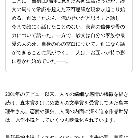
ことに。当初は順調に見えた共同生活だったが、紗
文の周りで常識を超えた不可思議な現象が起こり始
める。創は「たぶん、俺のせいだと思う」と話し、
今まで誰にも話したことのない、実家の信仰や母の
力について語った。一方で、紗文は自分の家族や最
愛の人の死、自身の心の空白について、創になら話
ができることに気がつく。二人は、お互いが持つ影
に惹かれ始めていた――。
2001年のデビュー以来、人々の繊細な感情の機微を描き
続け、直木賞をはじめ数々の文学賞を受賞してきた島本
理生さん。恋愛や孤独、人間の内面に深く迫る作品世界
は、原作小説としていくつも映像化されています。
最新長編小説『ノスタルジア』では、喪失や罪、言葉に