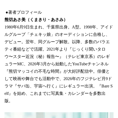
●著者プロフィール
熊切あさ美（くまきり・あさみ）
1980年6月9日生まれ、千葉県出身。A型。1998年、アイド
ルグループ「チェキッ娘」のオーディションに合格し、
デビュー。翌年、同グループ解散。以降、多数のバラエ
ティ番組などで活躍。2021年より『じっくり聞いタロ
ウ〜スター近況（秘）報告〜』（テレビ東京系）のレギ
ュラーMC、2026年3月から始動したYouTubeチャンネル
『熊切マッコイの不毛な時間』が大好評配信中。俳優と
して映画や舞台でも活動中で、2026年のフジテレビ月9ド
ラマ『サバ缶、宇宙へ行く』にレギュラー出演。『Bare S
elf』を始め、これまでに写真集・カレンダーを多数出
版。