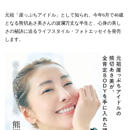
読
み
込
元祖「崖っぷちアイドル」として知られ、今年6月で46歳
み
となる熊切あさ美さんの波瀾万丈な半生と、心身の美し
中
さの秘訣に迫るライフスタイル・フォトエッセイを発売
で
す
します。