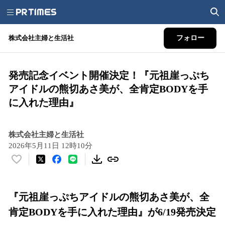
株式会社主婦と生活社
フォロー
発売記念イベント開催決定！『元祖崖っぷち
アイドルの熊切あさ美が、全肯定BODYを手
に入れた理由』
株式会社主婦と生活社
2026年5月11日 12時10分
い
い
ね
！
『元祖崖っぷちアイドルの熊切あさ美が、全
数
肯定BODYを手に入れた理由』が6/19発売決定
を