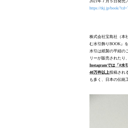
2021年７月５日発売／
https://tkj.jp/book/?
株式会社宝島社（本社
む水引飾りBOOK
水引は紙製の平紐の
リーが販売されたり
Instagramで
40万件以上
投稿され
も多く、日本の伝統