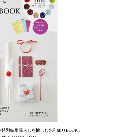
み
込
み
中
で
す
特別編集暮らしを愉しむ水引飾りBOOK』