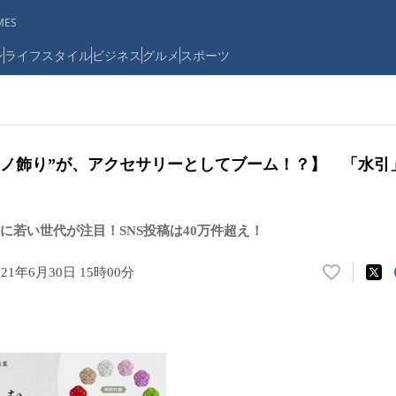
ES
ン
ライフスタイル
ビジネス
グルメ
スポーツ
ノ飾り”が、アクセサリーとしてブーム！？】 「水引」
に若い世代が注目！SNS投稿は40万件超え！
021年6月30日 15時00分
い
い
ね
！
数
を
読