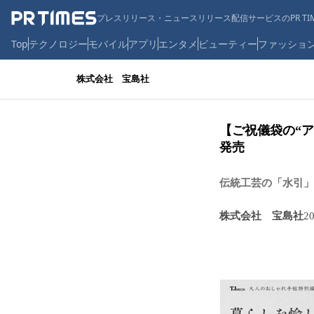
プレスリリース・ニュースリリース配信サービスのPR TIM
Top
テクノロジー
モバイル
アプリ
エンタメ
ビューティー
ファッショ
株式会社 宝島社
【ご祝儀袋の“ア
発売
伝統工芸の「水引」
株式会社 宝島社
2