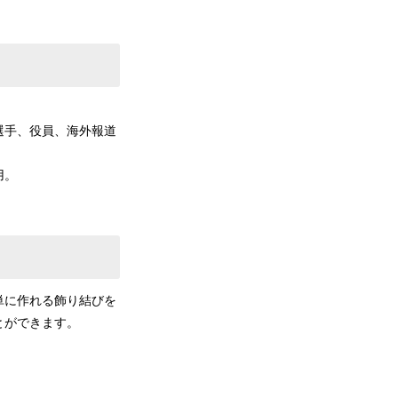
選手、役員、海外報道
用。
単に作れる飾り結びを
とができます。