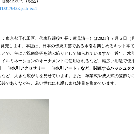
価格:1980円（税込）
cd=TD017642&path=&s1=
：東京都千代田区、代表取締役社長：蓮見清一）は2021年７月５日（
』を発売します。本誌は、日本の伝統工芸である水引を楽しめるキット本
ことで、主にご祝儀袋等を結ぶ飾りとして知られていますが、近年、水
、イルミネーションのオーナメントに使用されるなど、幅広い用途で使
は「#水引」「#水引アクセサリー」「#水引アート」など、関連するハッシュ
るなど、大きな広がりを見せています。また、卒業式や成人式の髪飾り
工芸でありながら、若い世代にも親しまれ注目を集めています。