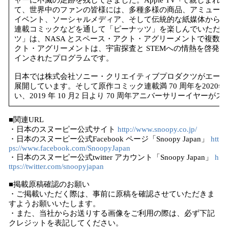
ャーに不滅の足跡を残してきました。Apple TV +で親しま
て、世界中のファンの皆様には、多種多様の商品、アミューズ
イベント、ソーシャルメディア、そして伝統的な紙媒体からデ
連載コミックなどを通して「ピーナッツ」を楽しんでいただいて
ツ」は、NASA とスペース・アクト・アグリーメントで複数
クト・アグリーメントは、宇宙探査と STEMへの情熱を啓発
インされたプログラムです。
日本では株式会社ソニー・クリエイティブプロダクツがエージ
展開しています。そして原作コミック連載満 70 周年を2020
い、2019 年 10 月2 日より 70 周年アニバーサリーイヤー
■関連URL
・日本のスヌーピー公式サイト
http://www.snoopy.co.jp/
・日本のスヌーピー公式Facebook ページ「Snoopy Japan」
htt
ps://www.facebook.com/SnoopyJapan
・日本のスヌーピー公式twitter アカウント「Snoopy Japan」
h
ttps://twitter.com/snoopyjapan
■掲載原稿確認のお願い
・ご掲載いただく際は、事前に原稿を確認させていただきま
すようお願いいたします。
・また、当社からお送りする画像をご利用の際は、必ず下記
クレジットを表記してください。