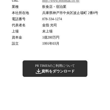
URL
http://www.potomak.co.jp/
業種
飲食店・宿泊業
本社所在地
兵庫県神戸市中央区波止場町 2番8号
電話番号
078-334-1274
代表者名
金指 光司
上場
未上場
資本金
1億200万円
設立
1991年03月
PR TIMESのご利用について
資料をダウンロード