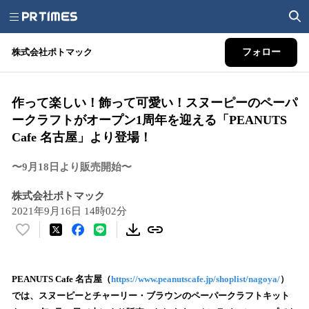
株式会社ポトマック
フォロー
作って楽しい！飾って可愛い！スヌーピーのペーパ
ークラフトがオープン1周年を迎える「PEANUTS
Cafe 名古屋」より登場！
〜9月18日より販売開始〜
株式会社ポトマック
2021年9月16日 14時02分
い
い
ね
！
PEANUTS Cafe 名古屋（
https://www.peanutscafe.jp/shoplist/nagoya/
）
数
では、スヌーピーとチャーリー・ブラウンのペーパークラフトキット
を