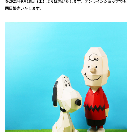
を2021年9月18日（土）より販売いたします。オンラインショップでも
読
同日販売いたします。
み
込
み
中
で
す