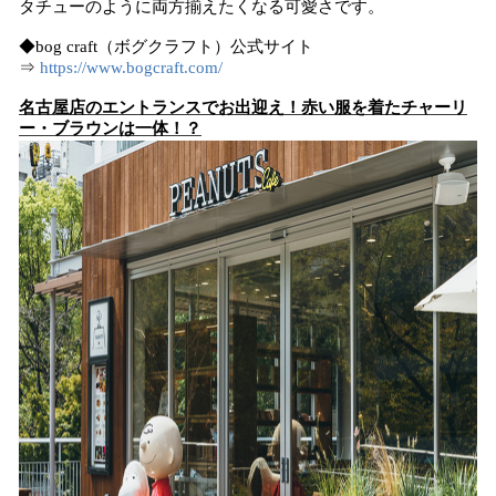
タチューのように両方揃えたくなる可愛さです。
◆bog craft（ボグクラフト）公式サイト
⇒
https://www.bogcraft.com/
名古屋店のエントランスでお出迎え！赤い服を着たチャーリ
ー・ブラウンは一体！？