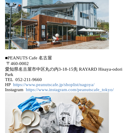
■PEANUTS Cafe 名古屋
〒460-0002
愛知県名古屋市中区丸の内3-18-15先 RAYARD Hisaya-odori
Park
TEL 052-211-9660
HP
https://www.peanutscafe.jp/shoplist/nagoya/
Instagram
https://www.instagram.com/peanutscafe_tokyo/