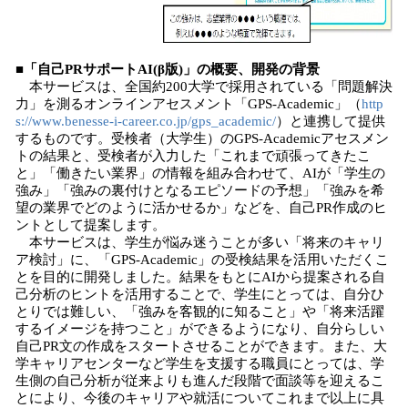
■「自己PRサポートAI(β版)」の概要、開発の背景
本サービスは、全国約200大学で採用されている「問題解決
力」を測るオンラインアセスメント「GPS-Academic」（
http
s://www.benesse-i-career.co.jp/gps_academic/
）と連携して提供
するものです。受検者（大学生）のGPS-Academicアセスメン
トの結果と、受検者が入力した「これまで頑張ってきたこ
と」「働きたい業界」の情報を組み合わせて、AIが「学生の
強み」「強みの裏付けとなるエピソードの予想」「強みを希
望の業界でどのように活かせるか」などを、自己PR作成のヒ
ントとして提案します。
本サービスは、学生が悩み迷うことが多い「将来のキャリ
ア検討」に、「GPS-Academic」の受検結果を活用いただくこ
とを目的に開発しました。結果をもとにAIから提案される自
己分析のヒントを活用することで、学生にとっては、自分ひ
とりでは難しい、「強みを客観的に知ること」や「将来活躍
するイメージを持つこと」ができるようになり、自分らしい
自己PR文の作成をスタートさせることができます。また、大
学キャリアセンターなど学生を支援する職員にとっては、学
生側の自己分析が従来よりも進んだ段階で面談等を迎えるこ
とにより、今後のキャリアや就活についてこれまで以上に具