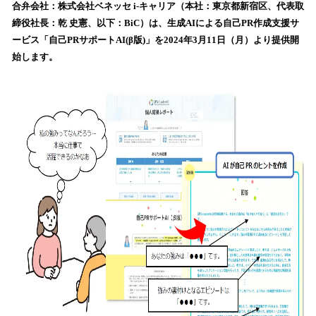
数
合弁会社：株式会社ベネッセ i-キャリア（本社：東京都新宿区、代表取
を
締役社長：乾 史憲、以下：BiC）は、生成AIによる自己PR作成支援サ
読
ービス「自己PRサポートAI(β版)」を2024年3月11日（月）より提供開
み
始します。
込
み
中
で
す