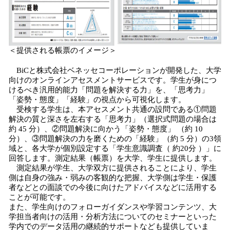
＜提供される帳票のイメージ＞
BiCと株式会社ベネッセコーポレーションが開発した、大学
向けのオンラインアセスメントサービスです。学生が身につ
けるべき汎用的能力「問題を解決する力」を、「思考力」
「姿勢・態度」「経験」の視点から可視化します。
受検する学生は、本アセスメント共通の設問である①問題
解決の質と深さを左右する「思考⼒」（選択式問題の場合は
約 45 分）、②問題解決に向かう「姿勢・態度」 （約 10
分）、③問題解決の⼒を磨くための「経験」（約 5 分）の3領
域と、各大学が個別設定する「学⽣意識調査（ 約20分 ）」に
回答します。測定結果（帳票）を大学、学生に提供します。
測定結果が学生、大学双方に提供されることにより、学生
側は自身の強み・弱みの客観的な把握、大学側は学生・保護
者などとの面談での今後に向けたアドバイスなどに活用する
ことが可能です。
また、学生向けのフォローガイダンスや学習コンテンツ、大
学担当者向けの活用・分析方法についてのセミナーといった
学内でのデータ活用の継続的サポートなども提供していま