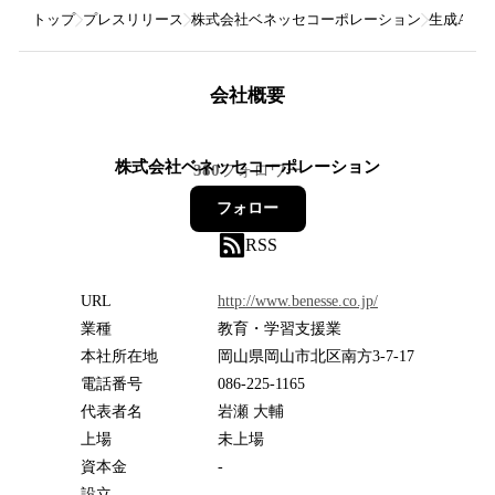
トップ
プレスリリース
株式会社ベネッセコーポレーション
生成AIに
会社概要
株式会社ベネッセコーポレーション
380
フォロワー
フォロー
RSS
URL
http://www.benesse.co.jp/
業種
教育・学習支援業
本社所在地
岡山県岡山市北区南方3-7-17
電話番号
086-225-1165
代表者名
岩瀬 大輔
上場
未上場
資本金
-
設立
-