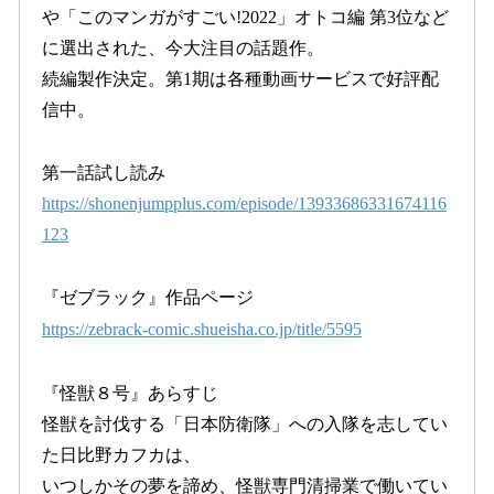
や「このマンガがすごい!2022」オトコ編 第3位など
に選出された、今大注目の話題作。
続編製作決定。第1期は各種動画サービスで好評配
信中。
第一話試し読み
https://shonenjumpplus.com/episode/13933686331674116
123
『ゼブラック』作品ページ
https://zebrack-comic.shueisha.co.jp/title/5595
『怪獣８号』あらすじ
怪獣を討伐する「日本防衛隊」への入隊を志してい
た日比野カフカは、
いつしかその夢を諦め、怪獣専門清掃業で働いてい