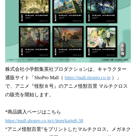
読
み
込
み
中
で
す
株式会社⼩学館集英社プロダクションは、キャラクター
通販サイト「ShoPro Mall（
https://mall.shopro.co.jp
）」
で、アニメ『怪獣８号』のアニメ怪獣百景 マルチクロス
の販売を開始します。
*商品購入ページはこちら
https://mall.shopro.co.jp/c/item/kaiju8-38
“アニメ怪獣百景”をプリントしたマルチクロス。メガネク