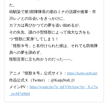
た。
幼馴染で第3部隊隊長の亜白ミナの活躍や後輩・市
川レノとの出会いをきっかけに、
カフカは再びかつての夢を追い始めるが、
その矢先、謎の小型怪獣によって強大な力をも
つ“怪獣に変身”してしまう！
「怪獣８号」と名付けられた彼は、それでも防衛隊
員への夢を諦めず、
怪獣災害に立ち向かうのだった――。
アニメ『怪獣８号』公式サイト：
https://kaiju-no8.net
作品公式Ｘ（Twitter）：@KaijuNo8_O
メインPV：
https://youtu.be/7n_mFVPeApw?si=_X-c7w
_zwM7q9hbI