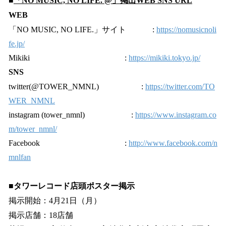
■
「NO MUSIC, NO LIFE. @」掲出WEB SNS URL
WEB
「NO MUSIC, NO LIFE.」サイト :
https://nomusicnoli
fe.jp/
Mikiki :
https://mikiki.tokyo.jp/
SNS
twitter(@TOWER_NMNL) :
https://twitter.com/TO
WER_NMNL
instagram (tower_nmnl) :
https://www.instagram.co
m/tower_nmnl/
Facebook :
http://www.facebook.com/n
mnlfan
■タワーレコード店頭ポスター掲示
掲示開始：4月21日（月）
掲示店舗：18店舗