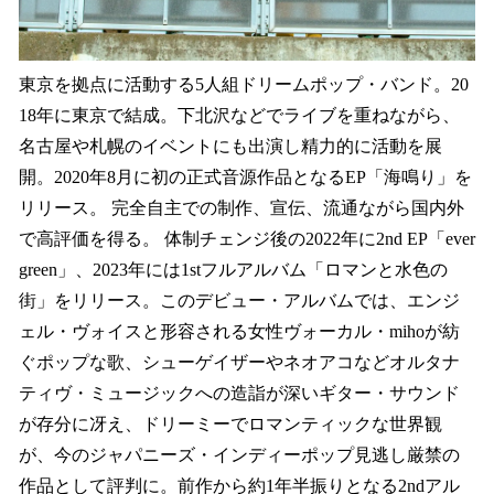
東京を拠点に活動する5人組ドリームポップ・バンド。20
18年に東京で結成。下北沢などでライブを重ねながら、
名古屋や札幌のイベントにも出演し精力的に活動を展
開。2020年8月に初の正式音源作品となるEP「海鳴り」を
リリース。 完全自主での制作、宣伝、流通ながら国内外
で高評価を得る。 体制チェンジ後の2022年に2nd EP「ever
green」、2023年には1stフルアルバム「ロマンと水色の
街」をリリース。このデビュー・アルバムでは、エンジ
ェル・ヴォイスと形容される女性ヴォーカル・mihoが紡
ぐポップな歌、シューゲイザーやネオアコなどオルタナ
ティヴ・ミュージックへの造詣が深いギター・サウンド
が存分に冴え、ドリーミーでロマンティックな世界観
が、今のジャパニーズ・インディーポップ見逃し厳禁の
作品として評判に。前作から約1年半振りとなる2ndアル