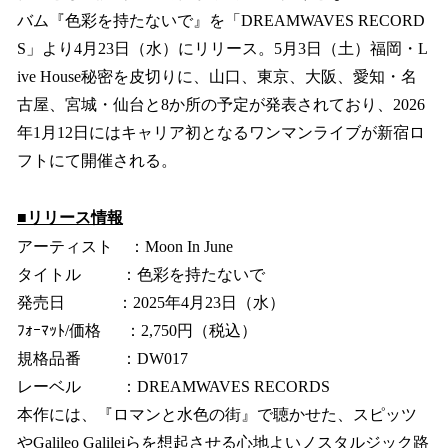
バム『色彩を持たないで』を「DREAMWAVES RECORD
S」より4月23日（水）にリリース。5月3日（土）福岡・L
ive House秘密を皮切りに、山口、東京、大阪、愛知・名
古屋、宮城・仙台と8か所の予定が発表されており、2026
年1月12日にはキャリア初となるワンマンライブが新宿ロ
フトにて開催される。
■リリース情報
アーティスト ：Moon In June
タイトル ：色彩を持たないで
発売日 ：2025年4月23日（水）
ﾌｫｰﾏｯﾄ/価格 ：2,750円（税込）
規格品番 ：DW017
レーベル ：DREAMWAVES RECORDS
本作には、『ロマンと水色の街』で聴かせた、スピッツ
やGalileo Galileiらを想起させる心地よいノスタルジック路