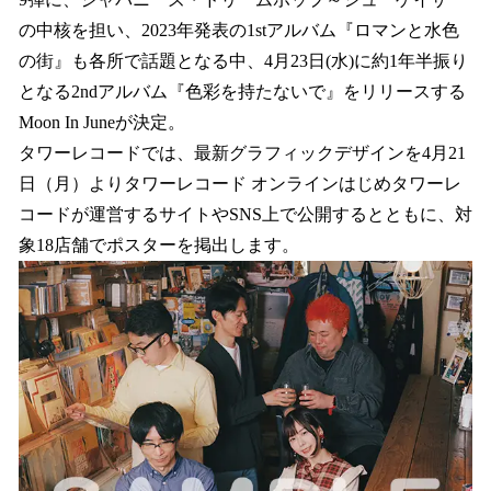
読
み
の中核を担い、2023年発表の1stアルバム『ロマンと水色
込
の街』も各所で話題となる中、4月23日(水)に約1年半振り
み
となる2ndアルバム『色彩を持たないで』をリリースする
中
で
Moon In Juneが決定。
す
タワーレコードでは、最新グラフィックデザインを4月21
日（月）よりタワーレコード オンラインはじめタワーレ
コードが運営するサイトやSNS上で公開するとともに、対
象18店舗でポスターを掲出します。