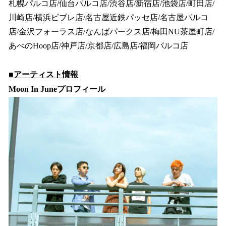
札幌パルコ店/仙台パルコ店/渋谷店/新宿店/池袋店/町田店/
川崎店/横浜ビブレ店/名古屋近鉄パッセ店/名古屋パルコ
店/金沢フォーラス店/なんばパークス店/梅田NU茶屋町店/
あべのHoop店/神戸店/京都店/広島店/福岡パルコ店
■アーティスト情報
Moon In Juneプロフィール