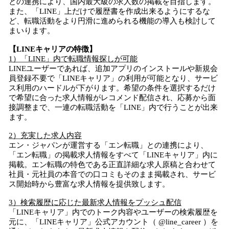
との連携により、国内最大級の求人数の掲載を目指します。
また、「LINE」上だけで履歴書を作成出来るようにするな
ど、転職活動をより円滑に進められる機能の導入も検討して
まいります。
【LINEキャリアの特徴】
1）「LINE」内で転職情報探しが可能
LINEユーザーであれば、追加アプリのインストールや新規会
員登録不要で「LINEキャリア」の利用が可能となり、サービ
ス利用のハードルが下がります。希望の条件を選択するだけ
で希望に合った求人情報がレコメンド配信され、応募から面
接調整まで、一連の転職活動を「LINE」内で行うことが出来
ます。
2）充実した求人内容
エン・ジャパンが運営する「エン転職」との連携により、
「エン転職」の掲載求人情報をすべて「LINEキャリア」内に
掲載。エン転職の特色である正直詳細な求人原稿と合わせて
社員・元社員の本音での口コミもそのまま掲載され、サービ
ス開始時から豊富な求人情報を提供致します。
3）検索履歴に応じた最新求人情報をプッシュ配信
「LINEキャリア」内でのトーク内容やユーザーの検索履歴を
元に、「LINEキャリア」公式アカウント（ @line_career ）を