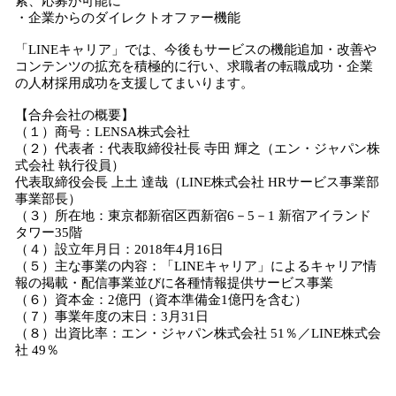
索、応募が可能に
・企業からのダイレクトオファー機能
「LINEキャリア」では、今後もサービスの機能追加・改善や
コンテンツの拡充を積極的に行い、求職者の転職成功・企業
の人材採用成功を支援してまいります。
【合弁会社の概要】
（１）商号：LENSA株式会社
（２）代表者：代表取締役社長 寺田 輝之（エン・ジャパン株
式会社 執行役員）
代表取締役会長 上土 達哉（LINE株式会社 HRサービス事業部
事業部長）
（３）所在地：東京都新宿区西新宿6－5－1 新宿アイランド
タワー35階
（４）設立年月日：2018年4月16日
（５）主な事業の内容：「LINEキャリア」によるキャリア情
報の掲載・配信事業並びに各種情報提供サービス事業
（６）資本金：2億円（資本準備金1億円を含む）
（７）事業年度の末日：3月31日
（８）出資比率：エン・ジャパン株式会社 51％／LINE株式会
社 49％