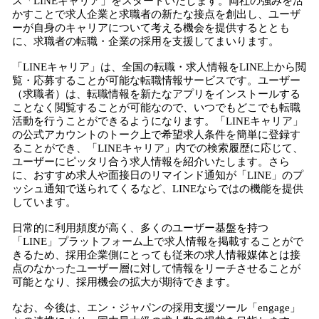
ス「LINEキャリア」をスタートいたします。両社の強みを活
かすことで求人企業と求職者の新たな接点を創出し、ユーザ
ーが自身のキャリアについて考える機会を提供するととも
に、求職者の転職・企業の採用を支援してまいります。
「LINEキャリア」は、全国の転職・求人情報をLINE上から閲
覧・応募することが可能な転職情報サービスです。ユーザー
（求職者）は、転職情報を新たなアプリをインストールする
ことなく閲覧することが可能なので、いつでもどこでも転職
活動を行うことができるようになります。「LINEキャリア」
の公式アカウントのトーク上で希望求人条件を簡単に登録す
ることができ、「LINEキャリア」内での検索履歴に応じて、
ユーザーにピッタリ合う求人情報を紹介いたします。さら
に、おすすめ求人や面接日のリマインド通知が「LINE」のプ
ッシュ通知で送られてくるなど、LINEならではの機能を提供
しています。
日常的に利用頻度が高く、多くのユーザー基盤を持つ
「LINE」プラットフォーム上で求人情報を掲載することがで
きるため、採用企業側にとっても従来の求人情報媒体とは接
点のなかったユーザー層に対して情報をリーチさせることが
可能となり、採用機会の拡大が期待できます。
なお、今後は、エン・ジャパンの採用支援ツール「engage」