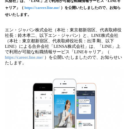
数
式会社」は、「LINE」上で利用が可能な転職情報サービス「LINEキ
を
ャリア」（
https://career.line.me/
）を公開いたしましたので、お知ら
読
せいたします。
み
込
エン・ジャパン株式会社（本社：東京都新宿区、代表取締役
み
社長：鈴木孝二、以下エン・ジャパン）と、LINE株式会社
中
（本社：東京都新宿区、代表取締役社長：出澤 剛、以下
で
LINE）による合弁会社「LENSA株式会社」は、「LINE」上
す
で利用が可能な転職情報サービス「LINEキャリア」（
https://career.line.me/
）を公開いたしましたので、お知らせい
たします。