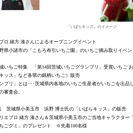
「いばらキッス」のイメージ
ロ 緒方 湊さんによるオープニングイベント
県小諸市の「こもろ布引いちご園」のいちご摘み取りイベン
いちご特集 「第14回茨城いちごグランプリ」受賞いちご お
キッス」など各県の銘柄いちご）販売
ンプリ」とは･･･茨城県内各地のいちご生産者がいちごを出品
の審査会。
 茨城県小美玉市 浜野 博士氏の「いばらキッス」の販売
エプロ 緒方 湊さん＆茨城県小美玉市のご当地キャラクター
ちごグミ」のプレゼント ※先着100名様