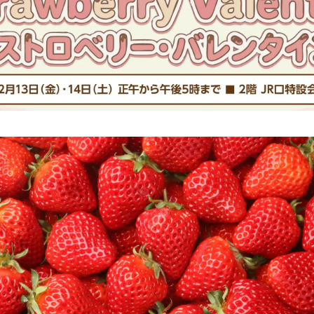
を
読
み
込
み
中
で
す