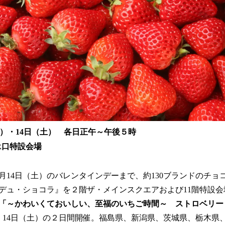
日（金）・14日（土） 各日正午～午後５時
R口特設会場
月14日（土）のバレンタインデーまで、約130ブランドのチョ
デュ・ショコラ』を２階ザ・メインスクエアおよび11階特設
「～かわいくておいしい、至福のいちご時間～ ストロベリー
）・14日（土）の２日間開催。福島県、新潟県、茨城県、栃木県