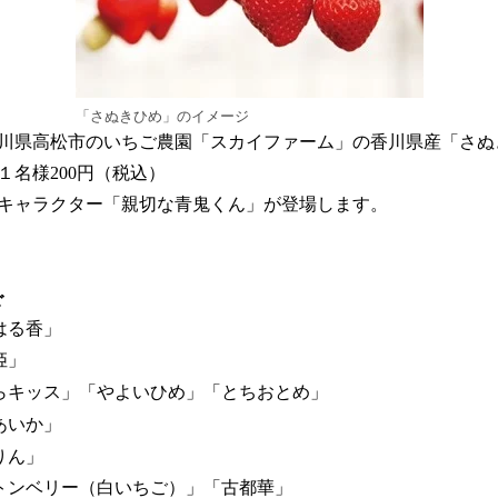
「さぬきひめ」のイメージ
県高松市のいちご農園「スカイファーム」の香川県産「さぬ
１名様200円（税込）
キャラクター「親切な青鬼くん」が登場します。
ご
はる香」
姫」
らキッス」「やよいひめ」「とちおとめ」
あいか」
りん」
トンベリー（白いちご）」「古都華」