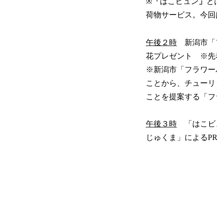
※
「
はこビュン
」
と
荷物サービス。今回
午後２時
新潟市「フ
花プレゼント ※先着
※新潟市「フラワー
ことから、チューリ
ことを提案する「フ
午後３時
「はこビュ
じゅくま」によるPR