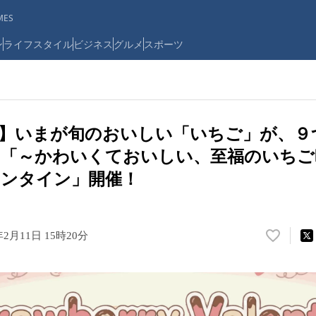
ES
ン
ライフスタイル
ビジネス
グルメ
スポーツ
屋】いまが旬のおいしい「いちご」が、９
 「～かわいくておいしい、至福のいちご
レンタイン」開催！
年2月11日 15時20分
い
い
ね
！
数