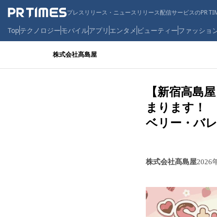
プレスリリース・ニュースリリース配信サービスのPR TIM
Top
テクノロジー
モバイル
アプリ
エンタメ
ビューティー
ファッショ
株式会社髙島屋
【新宿高島
まります！
ベリー・バ
株式会社髙島屋
2026