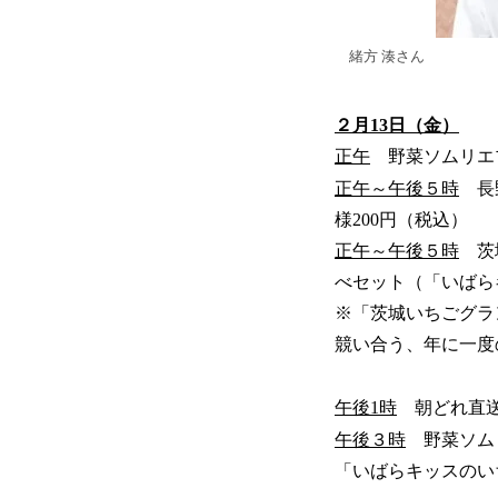
緒方 湊さん
２月13日（金）
正午
野菜ソムリエプ
正午～午後５時
長野
様200円（税込）
正午～午後５時
茨城
べセット（「いばら
※「茨城いちごグラ
競い合う、年に一度
午後1時
朝どれ直送
午後３時
野菜ソムリ
「いばらキッスのい