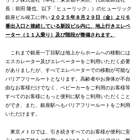
読
み
長：前田 隆也、以下「ヒューリック」）のヒューリック
込
銀座ビル竣工に伴い
２０２５年８月２９日（金）より６
み
番出入口と接続している新設ビル内に、地上行きエレベ
中
で
ーター（１１人乗り）及び階段が整備されます。
す
これまで銀座一丁目駅は地上からホームへの移動には
エスカレーター及びエレベーターをご利用いただく必要
がありましたが、すべてエレベーターでの移動が可能な
バリアフリールートとなります。高齢者やお身体が不自
由なお客様だけでなく、ベビーカーをご利用のお客様等
すべてのお客様にもっと便利に駅をご利用いただくこと
ができ、また、銀座駅へもバリアフリールートをご利用
いただけます。
東京メトロでは、引き続きすべてのお客様が便利に安