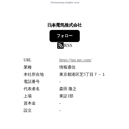
日本電気株式会社
101
フォロワー
フォロー
RSS
URL
https://jpn.nec.com/
業種
情報通信
本社所在地
東京都港区芝5丁目７－１
電話番号
-
代表者名
森田 隆之
上場
東証1部
資本金
-
設立
-