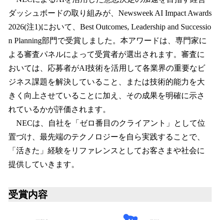
数
ダッシュボードの取り組みが、Newsweek AI Impact Awards
を
2026(注1)において、Best Outcomes, Leadership and Successio
読
み
n Planning部門で受賞しました。本アワードは、専門家に
込
よる審査パネルによって受賞者が選出されます。審査に
み
おいては、応募者がAI技術を活用して各業界の重要なビ
中
で
ジネス課題を解決していること、または技術的能力を大
す
きく向上させていることに加え、その成果を明確に示さ
れているかが評価されます。
NECは、自社を「ゼロ番目のクライアント」として位
置づけ、最先端のテクノロジーを自ら実践することで、
「活きた」経験をリファレンスとしてお客さまや社会に
提供していきます。
受賞内容