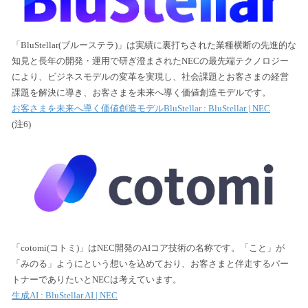
「BluStellar(ブルーステラ)」は実績に裏打ちされた業種横断の先進的な
知見と長年の開発・運用で研ぎ澄まされたNECの最先端テクノロジー
により、ビジネスモデルの変革を実現し、社会課題とお客さまの経営
課題を解決に導き、お客さまを未来へ導く価値創造モデルです。
お客さまを​未来へ​導く​価値創造モデルBluStellar : BluStellar | NEC
(注6)
「cotomi(コトミ)」はNEC開発のAIコア技術の名称です。「こと」が
「みのる」ようにという想いを込めており、お客さまと伴走するパー
トナーでありたいとNECは考えています。
生成AI : BluStellar AI | NEC