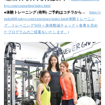
kyo.com/counseling/index.html
●
体験トレーニング (有料) ご予約はコチラから
→
https://s
tudio808-tokyo.com/experience/index.html(体験トレーニン
グ…トレーニング50分＋身体数値チェック＋食事を含め
たプログラムのご提案をいたします。)