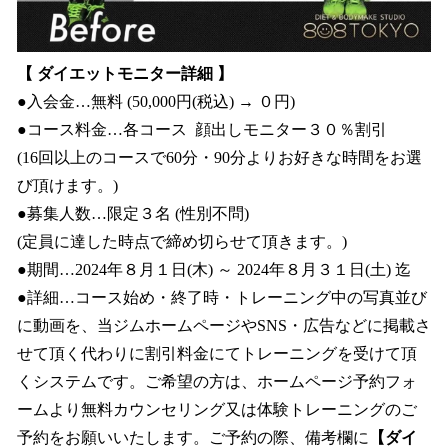
【 ダイエットモニター詳細 】
●入会金…無料 (50,000円(税込) → ０円)
●コース料金…各コース 顔出しモニター３０％割引
(16回以上のコースで60分・90分よりお好きな時間をお選
び頂けます。)
●募集人数…限定３名 (性別不問)
(定員に達した時点で締め切らせて頂きます。)
●期間…2024年８月１日(木) ～ 2024年８月３１日(土) 迄
●詳細…コース始め・終了時・トレーニング中の写真並び
に動画を、当ジムホームページやSNS・広告などに掲載さ
せて頂く代わりに割引料金にてトレーニングを受けて頂
くシステムです。ご希望の方は、ホームページ予約フォ
ームより無料カウンセリング又は体験トレーニングのご
予約をお願いいたします。ご予約の際、備考欄に
【ダイ