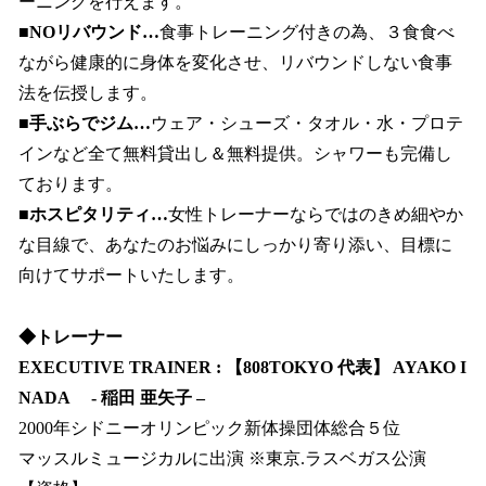
ーニングを行えます。
■NOリバウンド…
食事トレーニング付きの為、３食食べ
ながら健康的に身体を変化させ、リバウンドしない食事
法を伝授します。
■手ぶらでジム…
ウェア・シューズ・タオル・水・プロテ
インなど全て無料貸出し＆無料提供。シャワーも完備し
ております。
■ホスピタリティ…
女性トレーナーならではのきめ細やか
な目線で、あなたのお悩みにしっかり寄り添い、目標に
向けてサポートいたします。
◆トレーナー
EXECUTIVE TRAINER : 【808TOKYO 代表】 AYAKO I
NADA - 稲田 亜矢子 –
2000年シドニーオリンピック新体操団体総合５位
マッスルミュージカルに出演 ※東京.ラスベガス公演