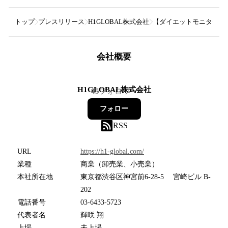
トップ
プレスリリース
H1GLOBAL株式会社
【ダイエットモニター募集
会社概要
H1GLOBAL株式会社
45
フォロワー
フォロー
RSS
URL
https://h1-global.com/
業種
商業（卸売業、小売業）
本社所在地
東京都渋谷区神宮前6-28-5 宮崎ビル B-
202
電話番号
03-6433-5723
代表者名
輝咲 翔
上場
未上場