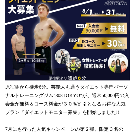
を
読
み
込
み
中
で
す
原宿駅から徒歩6分。芸能人も通うダイエット専門パーソ
ナルトレーニングジム"808TOKYO"が、通常50,000円の入
会金が無料＆コース料金が３０％割引となるお得な人気
プラン『ダイエットモニター募集』を開始しました!!
7月にも行った人気キャンペーンの第２弾。限定３名の