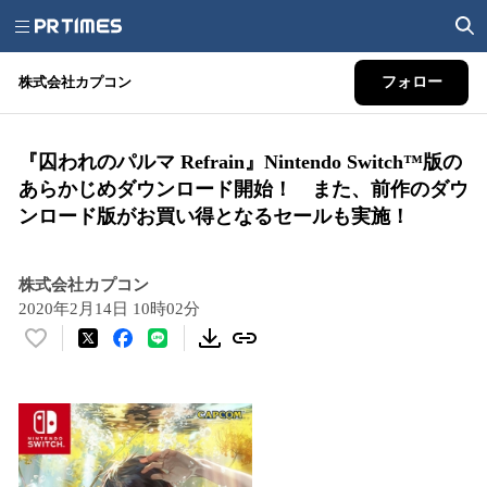
株式会社カプコン
フォロー
『囚われのパルマ Refrain』Nintendo Switch™版の
あらかじめダウンロード開始！ また、前作のダウ
ンロード版がお買い得となるセールも実施！
株式会社カプコン
2020年2月14日 10時02分
い
い
ね
！
数
を
読