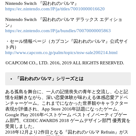
Nintendo Switch 『囚われのパルマ』
https://ec.nintendo.com/JP/ja/titles/70010000016620
Nintendo Switch 『囚われのパルマ デラックス エディショ
ン』
https://ec.nintendo.com/JP/ja/bundles/70070000005863
・セール情報ページ（カプコン『囚われのパルマ』公式サイ
ト内）
http://www.capcom.co.jp/palm/topics/nsw-sale200214.html
©CAPCOM CO., LTD. 2016, 2019 ALL RIGHTS RESERVED.
「囚われのパルマ」シリーズとは
ある孤島を舞台に、一人の記憶喪失の青年と交流し、心と記
憶を紐解きながら、深い恋愛体験が味わえる体感恋愛アドベ
ンチャーゲーム。これまでになかった世界観やキャラクター
表現が評価され、App Store 2016年話題になったゲーム、
Google Play 2016年ベストゲーム ベストイノベーティブゲー
ム部門、CEDEC AWARDS 2018 ゲームデザイン部門 優秀賞を
受賞しました。
2018年12月より2作目となる『囚われのパルマ Refrain』がス