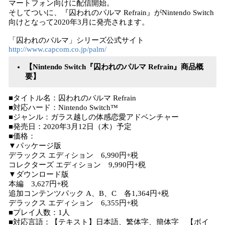
マートフォン向けに配信開始。
そしてついに、『囚われのパルマ Refrain』がNintendo Switch
向けとなって2020年3月に発売されます。
「囚われのパルマ」シリーズ公式サイト
http://www.capcom.co.jp/palm/
【Nintendo Switch『囚われのパルマ Refrain』商品概
要】
■タイトル名：囚われのパルマ Refrain
■対応ハード：Nintendo Switch™
■ジャンル：ガラス越しの体感恋愛アドベンチャー
■発売日：2020年3月12日（木）予定
■価格：
▼パッケージ版
デラックス エディション 6,990円+税
コレクターズ エディション 9,990円+税
▼ダウンロード版
本編 3,627円+税
追加コンテンツパック A、B、C 各1,364円+税
デラックス エディション 6,355円+税
■プレイ人数：1人
■対応言語：【テキスト】日本語、繁体字、簡体字 【ボイ