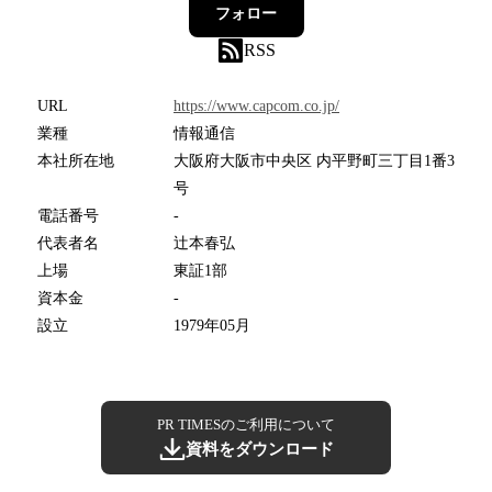
フォロー
RSS
URL
https://www.capcom.co.jp/
業種
情報通信
本社所在地
大阪府大阪市中央区 内平野町三丁目1番3
号
電話番号
-
代表者名
辻本春弘
上場
東証1部
資本金
-
設立
1979年05月
PR TIMESのご利用について
資料をダウンロード