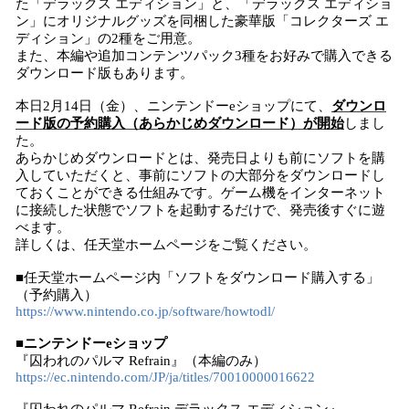
た「デラックス エディション」と、「デラックス エディショ
ン」にオリジナルグッズを同梱した豪華版「コレクターズ エ
ディション」の2種をご用意。
また、本編や追加コンテンツパック3種をお好みで購入できる
ダウンロード版もあります。
本日2月14日（金）、ニンテンドーeショップにて、
ダウンロ
ード版の予約購入（あらかじめダウンロード）が開始
しまし
た。
あらかじめダウンロードとは、発売日よりも前にソフトを購
入していただくと、事前にソフトの大部分をダウンロードし
ておくことができる仕組みです。ゲーム機をインターネット
に接続した状態でソフトを起動するだけで、発売後すぐに遊
べます。
詳しくは、任天堂ホームページをご覧ください。
■任天堂ホームページ内「ソフトをダウンロード購入する」
（予約購入）
https://www.nintendo.co.jp/software/howtodl/
■ニンテンドーeショップ
『囚われのパルマ Refrain』（本編のみ）
https://ec.nintendo.com/JP/ja/titles/70010000016622