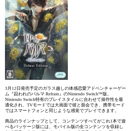
み
込
み
中
で
す
3月12日発売予定のガラス越しの体感恋愛アドベンチャーゲー
ム『囚われのパルマ Refrain』のNintendo Switch™版。
Nintendo Switch特有のプレイスタイルに合わせて操作性を最
適化され、TVモードでは大画面で彼と面会でき、携帯モード
ではスマートフォンと同じような感覚でプレイできます。
商品のラインナップとして、コンテンツすべてがこれ1本で遊
べるパッケージ版には、モバイル版の全コンテンツを収録し