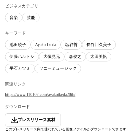
ビジネスカテゴリ
音楽
芸能
キーワード
池田綾子
Ayako Ikeda
塩谷哲
長谷川久美子
伊藤ハルトシ
大儀見元
森俊之
太田美帆
平石カツミ
ソニーミュージック
関連リンク
https://www.110107.com/ayakoikeda20th/
ダウンロード
プレスリリース素材
このプレスリリース内で使われている画像ファイルがダウンロードできます