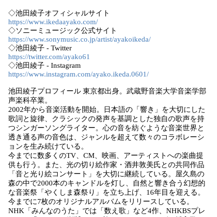
◇池田綾子オフィシャルサイト
https://www.ikedaayako.com/
◇ソニーミュージック公式サイト
https://www.sonymusic.co.jp/artist/ayakoikeda/
◇池田綾子 - Twitter
https://twitter.com/ayako61
◇池田綾子 - Instagram
https://www.instagram.com/ayako.ikeda.0601/
池田綾子プロフィール 東京都出身。武蔵野音楽大学音楽学部
声楽科卒業。
2002年から音楽活動を開始。日本語の「響き」を大切にした
歌詞と旋律、クラシックの発声を基調とした独自の歌声を持
つシンガーソングライター。心の音を紡ぐような音楽世界と
透き通る声の音色は、ジャンルを超えて数々のコラボレーシ
ョンを生み続けている。
今までに数多くのTV、CM、映画、アーティストへの楽曲提
供も行う。また、光の切り絵作家・酒井敦美氏との共同作品
「音と光り絵コンサート」を大切に継続している。屋久島の
森の中で2000本のキャンドルを灯し、自然と響き合う幻想的
な音楽祭「やくしま森祭り」を立ち上げ、16年目を迎える。
今までに7枚のオリジナルアルバムをリリースしている。
NHK「みんなのうた」では「数え歌」など4作、NHKBSプレ