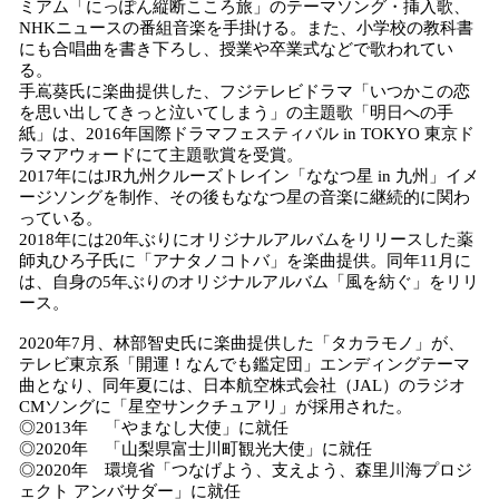
ミアム「にっぽん縦断こころ旅」のテーマソング・挿入歌、
NHKニュースの番組音楽を手掛ける。また、小学校の教科書
にも合唱曲を書き下ろし、授業や卒業式などで歌われてい
る。
手嶌葵氏に楽曲提供した、フジテレビドラマ「いつかこの恋
を思い出してきっと泣いてしまう」の主題歌「明日への手
紙」は、2016年国際ドラマフェスティバル in TOKYO 東京ド
ラマアウォードにて主題歌賞を受賞。
2017年にはJR九州クルーズトレイン「ななつ星 in 九州」イメ
ージソングを制作、その後もななつ星の音楽に継続的に関わ
っている。
2018年には20年ぶりにオリジナルアルバムをリリースした薬
師丸ひろ子氏に「アナタノコトバ」を楽曲提供。同年11月に
は、自身の5年ぶりのオリジナルアルバム「風を紡ぐ」をリリ
ース。
2020年7月、林部智史氏に楽曲提供した「タカラモノ」が、
テレビ東京系「開運！なんでも鑑定団」エンディングテーマ
曲となり、同年夏には、日本航空株式会社（JAL）のラジオ
CMソングに「星空サンクチュアリ」が採用された。
◎2013年 「やまなし大使」に就任
◎2020年 「山梨県富士川町観光大使」に就任
◎2020年 環境省「つなげよう、支えよう、森里川海プロジ
ェクト アンバサダー」に就任