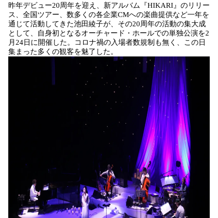
昨年デビュー20周年を迎え、新アルバム『HIKARI』のリリー
込
ス、全国ツアー、数多くの各企業CMへの楽曲提供など一年を
み
通じて活動してきた池田綾子が、その20周年の活動の集大成
中
として、自身初となるオーチャード・ホールでの単独公演を2
で
月24日に開催した。コロナ禍の入場者数規制も無く、この日
す
集まった多くの観客を魅了した。