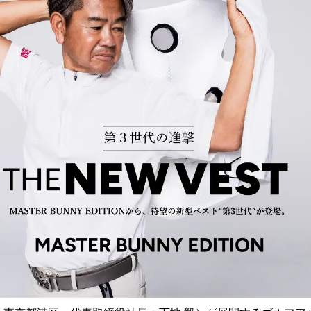
読
み
込
み
中
で
す