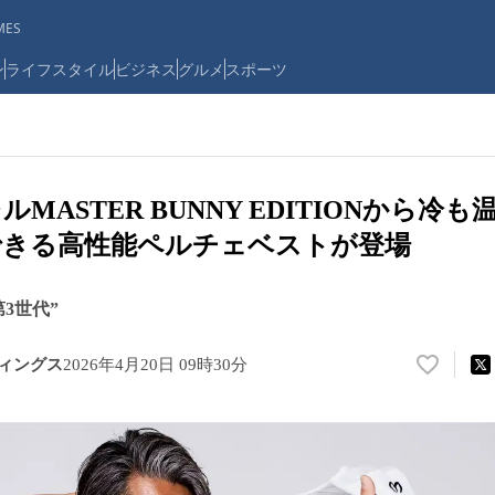
ES
ン
ライフスタイル
ビジネス
グルメ
スポーツ
MASTER BUNNY EDITIONから冷
できる高性能ペルチェベストが登場
3世代”
ディングス
2026年4月20日 09時30分
い
い
ね
！
数
を