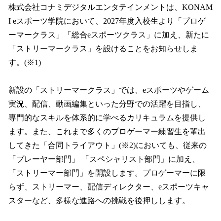
読
株式会社コナミデジタルエンタテインメントは、KONAM
み
I eスポーツ学院において、2027年度入校生より「プロゲ
込
み
ーマークラス」「総合eスポーツクラス」に加え、新たに
中
「ストリーマークラス」を設けることをお知らせしま
で
す。(※1)
す
新設の「ストリーマークラス」では、eスポーツやゲーム
実況、配信、動画編集といった分野での活躍を目指し、
専門的なスキルを体系的に学べるカリキュラムを提供し
ます。また、これまで多くのプロゲーマー練習生を輩出
してきた「合同トライアウト」(※2)においても、従来の
「プレーヤー部門」 「スペシャリスト部門」に加え、
「ストリーマー部門」を開設します。プロゲーマーに限
らず、ストリーマー、配信ディレクター、eスポーツキャ
スターなど、多様な進路への挑戦を後押しします。