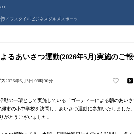
ES
ン
ライフスタイル
ビジネス
グルメ
スポーツ
よるあいさつ運動(2026年5月)実施のご報
グス
2026年6月3日 09時00分
い
い
ね
活動の一環として実施している「ゴーディーによる朝のあいさ
！
数
沖縄市の小中学校を訪問し、あいさつ運動に参加いたしました
を
りがとうございました。
読
み
込