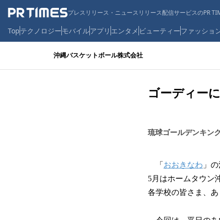
プレスリリース・ニュースリリース配信サービスのPR TIM
Top
テクノロジー
モバイル
アプリ
エンタメ
ビューティー
ファッショ
沖縄バスケットボール株式会社
ゴーディーに
琉球ゴールデンキン
「
おおきなわ
」の
5月はホームタウン
各学校の皆さま、あ