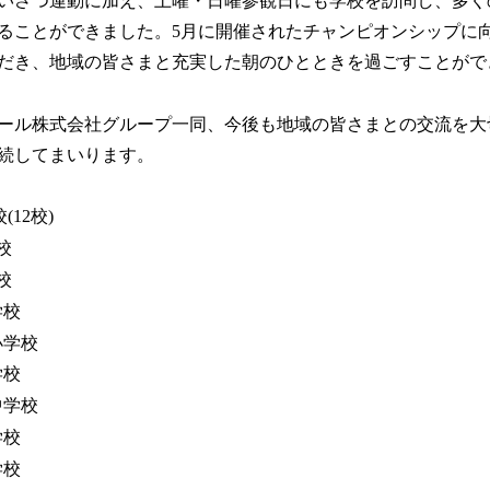
いさつ運動に加え、土曜・日曜参観日にも学校を訪問し、多く
み
ることができました。5月に開催されたチャンピオンシップに
中
だき、地域の皆さまと充実した朝のひとときを過ごすことがで
で
す
ール株式会社グループ一同、今後も地域の皆さまとの交流を大
続してまいります。
12校)
校
校
学校
小学校
学校
中学校
学校
学校