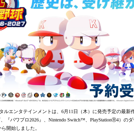
読
み
込
み
中
で
す
タルエンタテインメントは、6月11日（木）に発売予定の最新
下、『パワプロ2026』、Nintendo Switch™、PlayStation
）から開始しました。