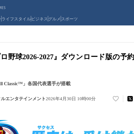
ES
ン
ライフスタイル
ビジネス
グルメ
スポーツ
野球2026-2027』ダウンロード版の予約
seball Classic™」各国代表選手が搭載
タルエンタテインメント
2026年4月30日 10時00分
い
い
ね
！
数
を