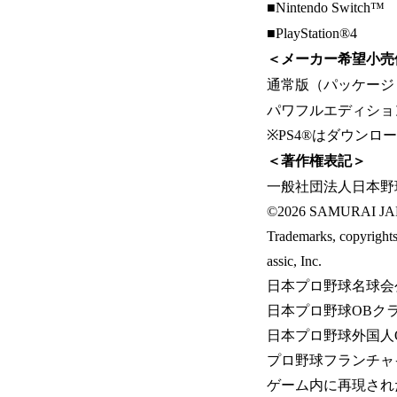
■Nintendo Switch™
■PlayStation®4
＜メーカー希望小売
通常版（パッケージ・DL）
パワフルエディション（DL
※PS4®はダウンロ
＜著作権表記＞
一般社団法人日本野
©2026 SAMURAI J
Trademarks, copyrights
assic, Inc.
日本プロ野球名球会
日本プロ野球OBク
日本プロ野球外国人
プロ野球フランチャ
ゲーム内に再現され