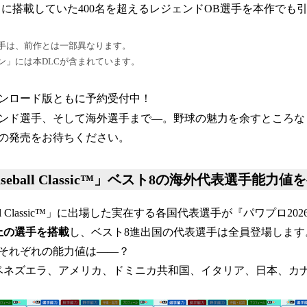
025』に搭載していた400名を超えるレジェンドOB選手を本作で
選手は、前作とは一部異なります。
ン」には本DLCが含まれています。
ンロード版ともに予約受付中！
ンド選手、そして海外選手まで―。野球の魅力を余すところな
』の発売をお待ちください。
d Baseball Classic™」ベスト8の海外代表選手能力
Baseball Classic™」に出場した実在する各国代表選手が『パワプロ2
以上の選手を搭載
し、ベスト8進出国の代表選手は全員登場します
それぞれの能力値は――？
ベネズエラ、アメリカ、ドミニカ共和国、イタリア、日本、カ