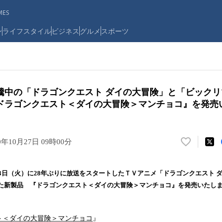
ES
ン
ライフスタイル
ビジネス
グルメ
スポーツ
騰中の「ドラゴンクエスト ダイの大冒険」と「ビック
ドラゴンクエスト＜ダイの大冒険＞マンチョコ』を発売
0年10月27日 09時00分
い
い
ね
月3日（火）に28年ぶりに放送をスタートしたＴＶアニメ「ドラゴンクエスト 
！
た新製品 『ドラゴンクエスト＜ダイの大冒険＞マンチョコ』を発売いたし
数
を
読
ト＜ダイの大冒険＞マンチョコ
』
み