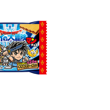
込
み
中
で
す