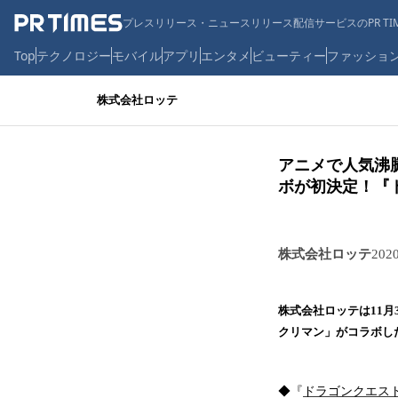
プレスリリース・ニュースリリース配信サービスのPR TIM
Top
テクノロジー
モバイル
アプリ
エンタメ
ビューティー
ファッショ
株式会社ロッテ
アニメで人気沸
ボが初決定！『
株式会社ロッテ
202
株式会社ロッテは11
クリマン」がコラボし
◆『
ドラゴンクエス