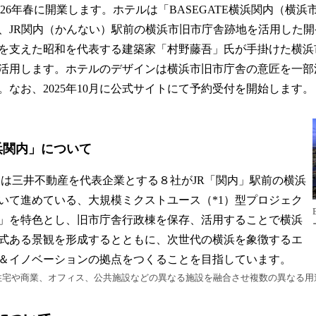
2026年春に開業します。ホテルは「BASEGATE横浜関内（横
、JR関内（かんない）駅前の横浜市旧市庁舎跡地を活用した
を支えた昭和を代表する建築家「村野藤吾」氏が手掛けた横浜
活用します。ホテルのデザインは横浜市旧市庁舎の意匠を一部
。なお、2025年10月に公式サイトにて予約受付を開始します。
横浜関内」について
関内は三井不動産を代表企業とする８社がJR「関内」駅前の横浜
いて進めている、大規模ミクストユース（*1）型プロジェク
」を特色とし、旧市庁舎行政棟を保存、活用することで横浜
式ある景観を形成するとともに、次世代の横浜を象徴するエ
＆イノベーションの拠点をつくることを目指しています。
住宅や商業、オフィス、公共施設などの異なる施設を融合させ複数の異なる用