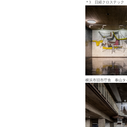
＊3 日経クロステック 
横浜市旧市庁舎 泰山タ