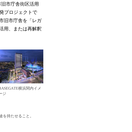
浜市旧市庁舎街区活用
開発プロジェクトで
市旧市庁舎を「レガ
活用、または再解釈
BASEGATE横浜関内イメ
ージ
途を持たせること。