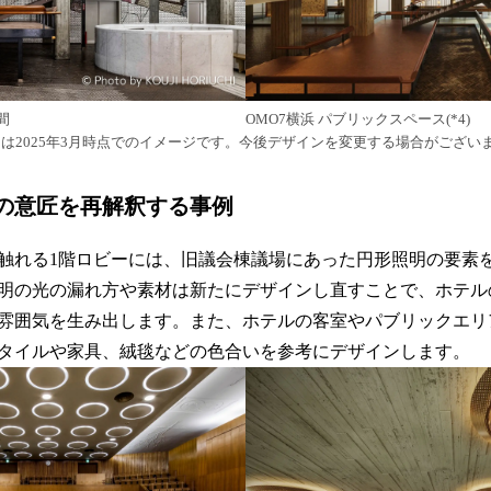
間
OMO7横浜 パブリックスペース(*4)
スは2025年3月時点でのイメージです。今後デザインを変更する場合がござい
の意匠を再解釈する事例
触れる1階ロビーには、旧議会棟議場にあった円形照明の要素
明の光の漏れ方や素材は新たにデザインし直すことで、ホテル
雰囲気を生み出します。また、ホテルの客室やパブリックエリ
タイルや家具、絨毯などの色合いを参考にデザインします。