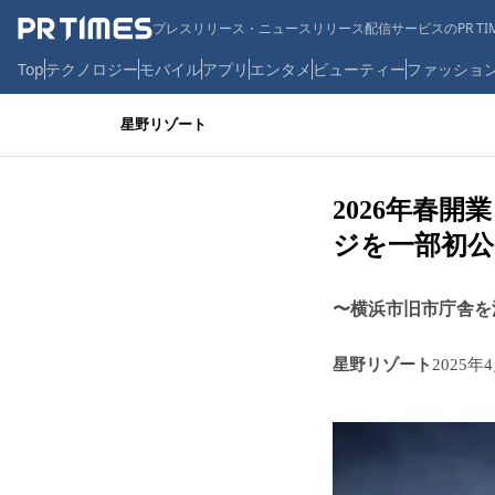
プレスリリース・ニュースリリース配信サービスのPR TIM
Top
テクノロジー
モバイル
アプリ
エンタメ
ビューティー
ファッショ
星野リゾート
2026年春開
ジを一部初公
〜横浜市旧市庁舎を
星野リゾート
2025年