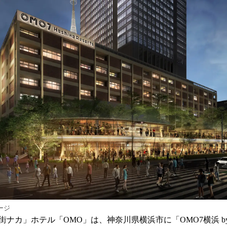
読
み
込
み
中
で
す
ージ
ナカ」ホテル「OMO」は、神奈川県横浜市に「OMO7横浜 by