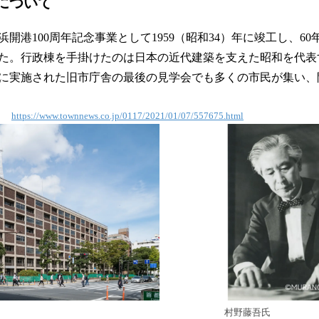
について
開港100周年記念事業として1959（昭和34）年に竣工し、6
た。行政棟を手掛けたのは日本の近代建築を支えた昭和を代表
12月に実施された旧市庁舎の最後の見学会でも多くの市民が集い
より
https://www.townnews.co.jp/0117/2021/01/07/557675.html
村野藤吾氏