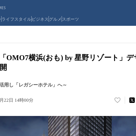
ES
ン
ライフスタイル
ビジネス
グルメ
スポーツ
業「OMO7横浜(おも) by 星野リゾート
開
活用し「レガシーホテル」へ～
4月22日 14時00分
い
い
ね
！
数
を