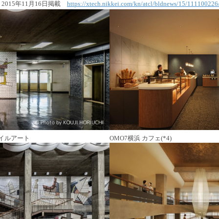
2015年11月16日掲載
https://xtech.nikkei.com/kn/atcl/bldnews/15/111100226
イルアート
OMO7横浜 カフェ(*4)