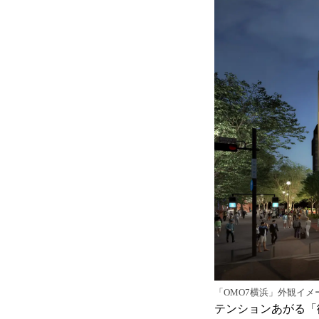
「OMO7横浜」外観イメ
テンションあがる「街