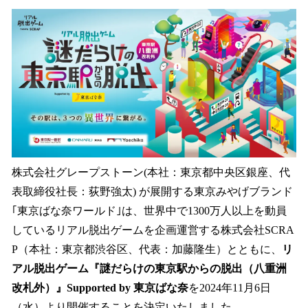
数
を
読
み
込
み
中
で
す
株式会社グレープストーン(本社：東京都中央区銀座、代
表取締役社長：荻野強太) が展開する東京みやげブランド
｢東京ばな奈ワールド｣は、世界中で1300万人以上を動員
しているリアル脱出ゲームを企画運営する株式会社SCRA
P（本社：東京都渋谷区、代表：加藤隆生）とともに、
リ
アル脱出ゲーム『謎だらけの東京駅からの脱出（八重洲
改札外）』Supported by 東京ばな奈
を2024年11月6日
（水）より開催することを決定いたしました。