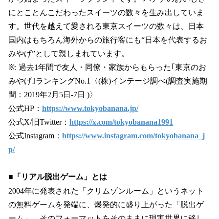
にとことんこだわったスイーツの数々を⽣み出していま
す。世代を越えて愛される東京スイーツの数々は、⽇本
国内はもちろん海外からの旅⾏客にも“⽇本を代表するお
みやげ”として親しまれています。
※: 過去1年間で友⼈・同僚・家族からもらった｢東京のお
みやげ｣ランキングNo.1〈(株)インテージ調べ(調査実施期
間：2019年2⽉5⽇-7⽇ )〉
公式HP：
https://www.tokyobanana.jp/
公式X/旧Twitter：
https://x.com/tokyobanana1991
公式Instagram：
https://www.instagram.com/tokyobanana_j
p/
■「リアル脱出ゲーム」とは
2004年に発表された「クリムゾンルーム」というネット
の無料ゲームを発端に、爆発的に盛り上がった「脱出ゲ
ーム」。そのフォーマットをそのままに現実世界に移し