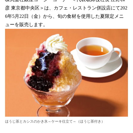
数
彦 東京都中央区＞は、カフェ・レストラン併設店にて202
を
6年5月22日（金）から、旬の食材を使用した夏限定メニ
読
み
ューを販売します。
込
み
中
で
す
ほうじ茶とカシスのかき氷～ケーキ仕立て～（ほうじ茶付き）