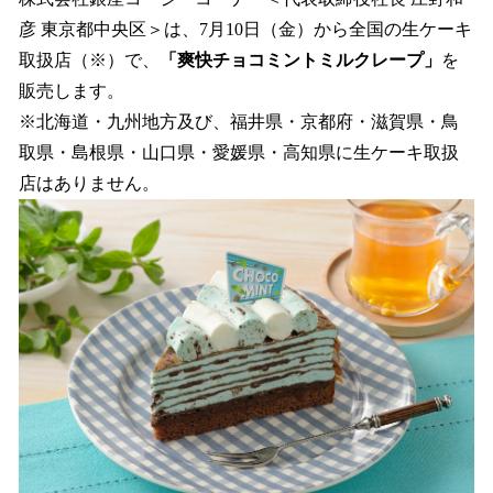
数
彦 東京都中央区＞は、7月10日（金）から全国の生ケーキ
を
取扱店（※）で、
「爽快チョコミントミルクレープ」
を
読
み
販売します。
込
※北海道・九州地方及び、福井県・京都府・滋賀県・鳥
み
取県・島根県・山口県・愛媛県・高知県に生ケーキ取扱
中
で
店はありません。
す