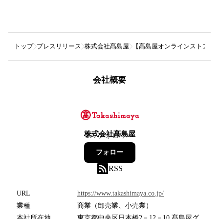
トップ
プレスリリース
株式会社髙島屋
【高島屋オンラインストア】
会社概要
株式会社髙島屋
177
フォロワー
フォロー
RSS
URL
https://www.takashimaya.co.jp/
業種
商業（卸売業、小売業）
本社所在地
東京都中央区日本橋2－12－10 髙島屋グ