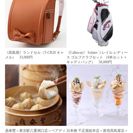
《高島屋》ランドセル（T-CR20 キャ
《Callaway》 Solaire ソレイル レディー
メル） 33,000円
ス ゴルフクラブセット （8本セット＋
キャディバッグ） 58,000円
鼎泰豐＜東京駅八重洲口店＞ペアディ
日本橋 千疋屋総本店＜新宿高島屋店＞