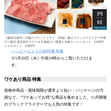
《麻布日進亭》26夏のブラックフライ
《四陸》夏のブラックフライデー中華
デー限定 黒毛和牛ステーキ＆焼肉スペ
惣菜と本格ラーメンセット 8,888円
シャルセット 8,888円
ハッピーエイトの超特価 特集
※5月20日（水）午前10時からご覧いただけま
す。
ワケあり商品 特集
規格外商品・賞味期限が通常より短い・パッケージの汚
損など、”ワケあってお得”な商品を集めました。11月開催
のブラックフライデーでも人気の特集です！