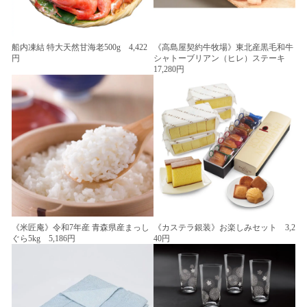
船内凍結 特大天然甘海老500g 4,422
《高島屋契約牛牧場》東北産黒毛和牛
円
シャトーブリアン（ヒレ）ステーキ
17,280円
《米匠庵》令和7年産 青森県産まっし
《カステラ銀装》お楽しみセット 3,2
ぐら5kg 5,186円
40円