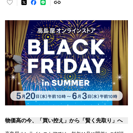
い
い
ね
！
数
を
読
み
込
み
中
で
す
物価高の今、「買い控え」から「賢く先取り」へ