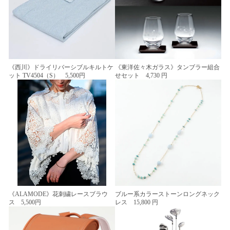
《西川》ドライリバーシブルキルトケ
《東洋佐々木ガラス》タンブラー組合
ット TV4504（S） 5,500円
せセット 4,730 円
《ALAMODE》花刺繍レースブラウ
ブルー系カラーストーンロングネック
ス 5,500円
レス 15,800 円