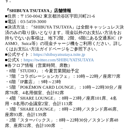
す。
『SHIBUYA TSUTAYA」店舗情報
■住所：〒150-0042 東京都渋谷区宇田川町21-6
■電話：03-5459-3000
■決済方法：『SHIBUYA TSUTAYA』は全館キャッシュレス決
済のみの取り扱いとなります。現金以外のお支払い方法をお
持ちでないお客様は、地下2階、2階、6階にある交通系IC（P
ASMO、Suica等）の現金チャージ機をご利用ください。詳し
くはお支払い方法ガイドページをご参照下さい。
■公式サイト：
https://shibuyatsutaya.tsite.jp
■公式X：
https://twitter.com/SHIBUYATSUTAYA
■各フロア情報（営業時間、席数）
・8階「STUDIO」：今夏営業開始予定
・7階「コラボレーションカフェ」：10時～22時／座席77席
・6階「IP書店」：9時～23時
・5階「POKÉMON CARD LOUNGE」：10時～22時30分／座
席78席、4名用個室、合計82席
・4階「SHARE LOUNGE」：8時～23時／座席101席、4名
用・8名用の会議室2室、合計113席
・3階「SHARE LOUNGE」：8時～23時／スタンド席46席、
座席93席、合計139席
・2階「スターバックス」：8時～22時30分／スタンド席48
席、座席52席、合計100席