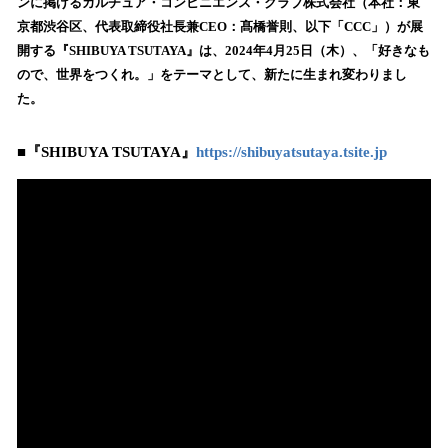
数
ンに掲げるカルチュア・コンビニエンス・クラブ株式会社（本社：東
を
京都渋谷区、代表取締役社長兼CEO：髙橋誉則、以下「CCC」）が展
読
開する『SHIBUYA TSUTAYA』は、2024年4月25日（木）、「好きなも
み
ので、世界をつくれ。」をテーマとして、新たに生まれ変わりまし
込
た。
み
中
で
■『SHIBUYA TSUTAYA』
https://shibuyatsutaya.tsite.jp
す