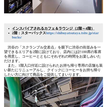
インスパイアされるカフェ＆ラウンジ（2階～4階）
2階：スターバックス
https://shibuyatsutaya.tsite.jp/star
bucks/
渋谷の「スクランブル交差点」を眼下に渋谷の街並みを一
望できるエリアを2階に設けており、店内には計100席の客席
を用意し、コーヒーとともにそれぞれの時間をお楽しみいた
だけます。
また、1階入口付近に設けられたお持ち帰り専用の店舗も装
い新たにリニューアルし、クイックにコーヒーをお持ち帰り
したい方に向けて商品をご提供してまいります。