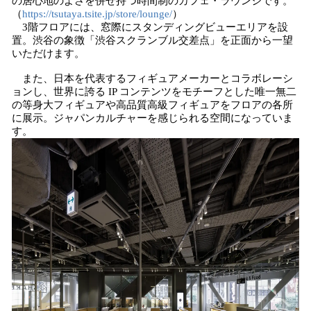
の居心地のよさを併せ持つ時間制のカフェ・ラウンジです。
（
https://tsutaya.tsite.jp/store/lounge/
）
3階フロアには、窓際にスタンディングビューエリアを設
置。渋谷の象徴「渋谷スクランブル交差点」を正面から一望
いただけます。
また、日本を代表するフィギュアメーカーとコラボレーシ
ョンし、世界に誇る IP コンテンツをモチーフとした唯一無二
の等身大フィギュアや高品質高級フィギュアをフロアの各所
に展示。ジャパンカルチャーを感じられる空間になっていま
す。