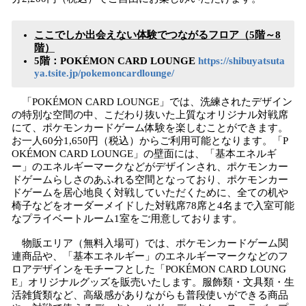
ここでしか出会えない体験でつながるフロア（5階～8
階）
5階：POKÉMON CARD LOUNGE
https://shibuyatsuta
ya.tsite.jp/pokemoncardlounge/
「POKÉMON CARD LOUNGE」では、洗練されたデザイン
の特別な空間の中、こだわり抜いた上質なオリジナル対戦席
にて、ポケモンカードゲーム体験を楽しむことができます。
お一人60分1,650円（税込）からご利用可能となります。「P
OKÉMON CARD LOUNGE」の壁面には、「基本エネルギ
ー」のエネルギーマークなどがデザインされ、ポケモンカー
ドゲームらしさのあふれる空間となっており、ポケモンカー
ドゲームを居心地良く対戦していただくために、全ての机や
椅子などをオーダーメイドした対戦席78席と4名まで入室可能
なプライベートルーム1室をご用意しております。
物販エリア（無料入場可）では、ポケモンカードゲーム関
連商品や、「基本エネルギー」のエネルギーマークなどのフ
ロアデザインをモチーフとした「POKÉMON CARD LOUNG
E」オリジナルグッズを販売いたします。服飾類・文具類・生
活雑貨類など、高級感がありながらも普段使いができる商品