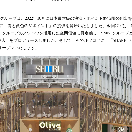
込
み
中
BCグループは、2022年10月に日本最大級の決済・ポイント経済圏の創出
で
4月に「青と黄色のＶポイント」の提供を開始いたしました。今回CCCは、
す
、CCCグループのノウハウを活用した空間価値に再定義し、SMBCグルー
E 渋谷店」をプロデュースしました。そして、その2Fフロアに、「SHARE LOUN
をオープンいたします。