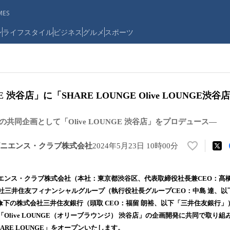
ES
ン
ライフスタイル
ビジネス
グルメ
スポーツ
NGE 渋谷店」に「SHARE LOUNGE Olive LOUNGE
の共同企画として「Olive LOUNGE 渋谷店」をプロデュース―
ニエンス・クラブ株式会社
2024年5月23日 10時00分
い
い
ね
エンス・クラブ株式会社（本社：東京都渋谷区、代表取締役社長兼CEO：髙橋
！
会社三井住友フィナンシャルグループ（執行役社長グループCEO：中島 達、
数
傘下の株式会社三井住友銀行（頭取 CEO：福留 朗裕、以下「三井住友銀行」）が
を
読
Olive LOUNGE（オリーブラウンジ） 渋谷店」の企画開発に共同で取り組
み
ARE LOUNGE」をオープンいたします。