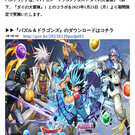
を
下、『ダイの大冒険』）とのコラボを2023年1月23日（月）より期間限
読
定で実施いたします。
み
込
▶▶『パズル＆ドラゴンズ』のダウンロードはコチラ
み
⇒⇒⇒
http://goe.bz/20230120padpt01
中
で
す