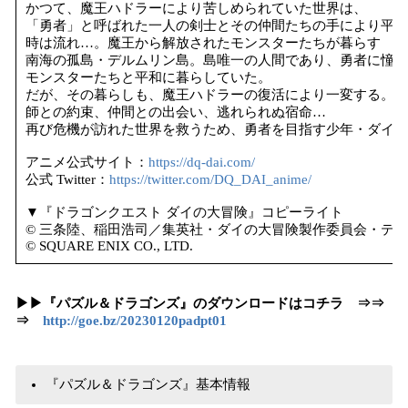
かつて、魔王ハドラーにより苦しめられていた世界は、
「勇者」と呼ばれた一人の剣士とその仲間たちの手により平和
時は流れ…。魔王から解放されたモンスターたちが暮らす
南海の孤島・デルムリン島。島唯一の人間であり、勇者に憧れ
モンスターたちと平和に暮らしていた。
だが、その暮らしも、魔王ハドラーの復活により一変する。
師との約束、仲間との出会い、逃れられぬ宿命…
再び危機が訪れた世界を救うため、勇者を目指す少年・ダイの
アニメ公式サイト：
https://dq-dai.com/
公式 Twitter：
https://twitter.com/DQ_DAI_anime/
▼『ドラゴンクエスト ダイの大冒険』コピーライト
© 三条陸、稲田浩司／集英社・ダイの大冒険製作委員会・テ
© SQUARE ENIX CO., LTD.
​▶▶『パズル＆ドラゴンズ』のダウンロードはコチラ ⇒⇒
⇒
http://goe.bz/20230120padpt01
『パズル＆ドラゴンズ』基本情報