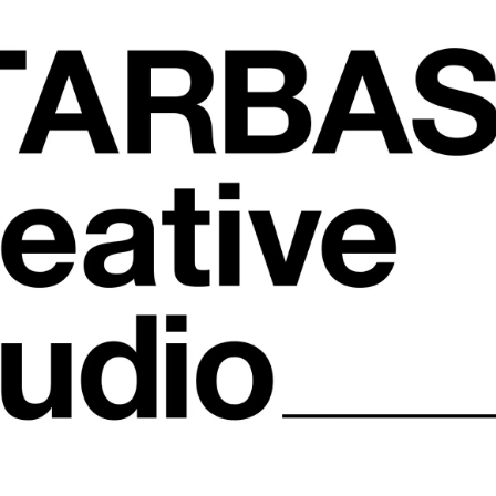
数
を
読
み
込
み
中
で
す