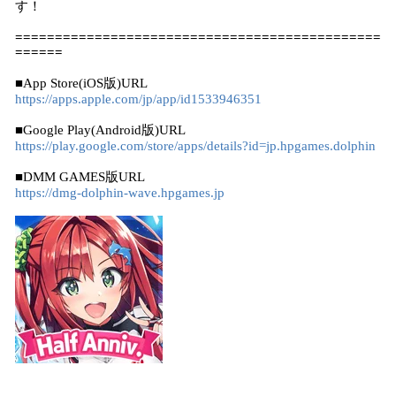
す！
==============================================
======
■App Store(iOS版)URL
https://apps.apple.com/jp/app/id1533946351
■Google Play(Android版)URL
https://play.google.com/store/apps/details?id=jp.hpgames.dolphin
■DMM GAMES版URL
https://dmg-dolphin-wave.hpgames.jp