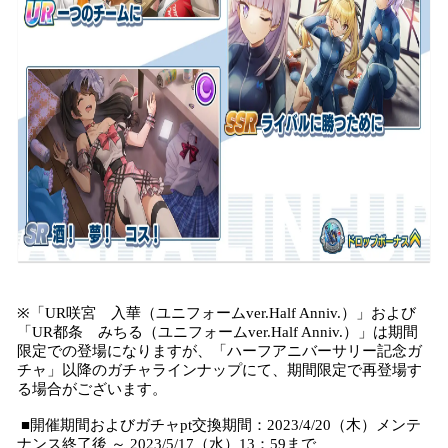
※「UR咲宮 入華（ユニフォームver.Half Anniv.）」および
「UR都条 みちる（ユニフォームver.Half Anniv.）」は期間
限定での登場になりますが、「ハーフアニバーサリー記念ガ
チャ」以降のガチャラインナップにて、期間限定で再登場す
る場合がございます。
■開催期間およびガチャpt交換期間：2023/4/20（木）メンテ
ナンス終了後 ～ 2023/5/17（水）13：59まで