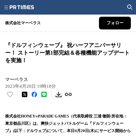
株式会社マーベラス
フォロー
『ドルフィンウェーブ』 祝ハーフアニバーサリ
ー！ ストーリー第1部完結＆各種機能アップデート
を実施！
マーベラス
2023年4月20日 19時18分
い
い
ね
！
株式会社HONEY∞PARADE GAMES（代表取締役 三浦 徹朗/所在地：
数
東京都品川区）は、爽快ジェットバトルゲーム『ドルフィンウェー
を
ブ』(以下：ドルウェブ)について、本日4月20日(木)にサービス開始から
読