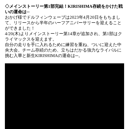
◇メインストーリー第1部完結！KIRISHIMA存続をかけた戦
いの運命は─
おかげ様でドルフィンウェーブは2023年4月20日をもちまし
て、リリースから半年のハーフアニバーサリーを迎えること
ができました！
4/20(木)よりメインストーリー第14章が追加され、第1部はク
ライマックスを迎えます。
自分の走りを手に入れるために練習を重ね、ついに迎えた中
央大会。チーム存続のため、立ちはだかる強力なライバルに
挑む入華と新生KIRISHIMAの運命は─。