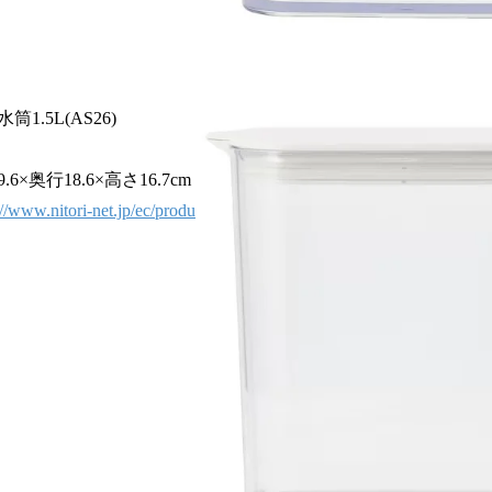
.5L(AS26)
×奥行18.6×高さ16.7cm
://www.nitori-net.jp/ec/produ