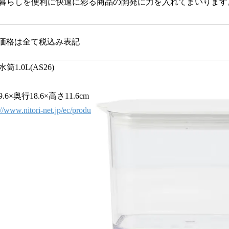
暮らしを便利に快適に彩る商品の開発に⼒を⼊れてまいります
格は全て税込み表記
.0L(AS26)
×奥行18.6×高さ11.6cm
://www.nitori-net.jp/ec/produ