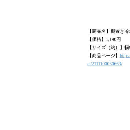
【商品名】棚置き冷水筒1
【価格】1,190円
【サイズ（約）】幅9.6
【商品ページ】
https
ct/2111100030663/