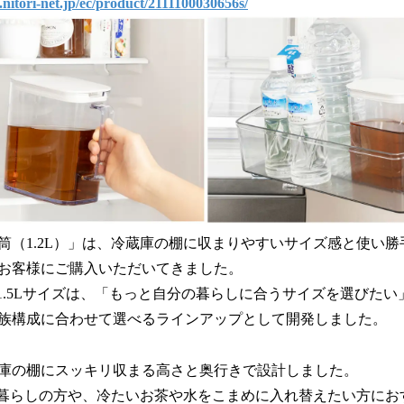
nitori-net.jp/ec/product/2111100030656s/
み
込
み
中
で
す
筒（1.2L）」は、冷蔵庫の棚に収まりやすいサイズ感と使い
お客様にご購入いただいてきました。
・1.5Lサイズは、「もっと自分の暮らしに合うサイズを選びた
族構成に合わせて選べるラインアップとして開発しました。
庫の棚にスッキリ収まる高さと奥行きで設計しました。
一人暮らしの方や、冷たいお茶や水をこまめに入れ替えたい方に