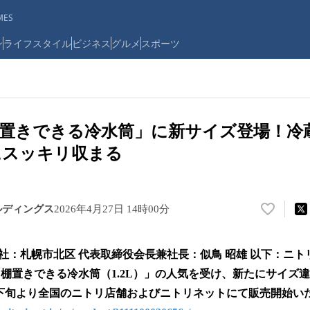
ES
ン
ライフスタイル
ビジネス
グルメ
スポーツ
置きできる冷水筒」に新サイズ登場！冷
にスッキリ収まる
ルディングス
2026年4月27日 14時00分
い
い
ね
社：札幌市北区 代表取締役会長兼社長：似鳥 昭雄 以下：ニト
！
数
「棚置きできる冷水筒（1.2L）」の人気を受け、新たにサイズ違
を
、4月下旬より全国のニトリ店舗およびニトリネットにて販売開始
読