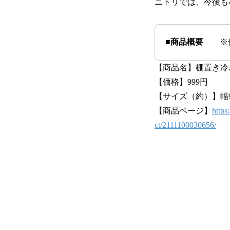
ニトリでは、今後も
■商品概要
※価
【商品名】棚置き冷水筒1
【価格】999円
【サイズ（約）】幅9.6
【商品ページ】
https
ct/2111100030656/