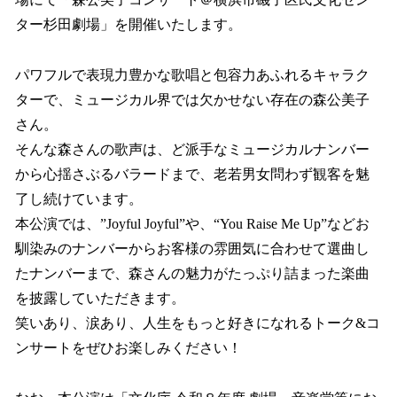
を
ター杉田劇場」を開催いたします。
読
み
込
パワフルで表現力豊かな歌唱と包容力あふれるキャラク
み
ターで、ミュージカル界では欠かせない存在の森公美子
中
で
さん。
す
そんな森さんの歌声は、ど派手なミュージカルナンバー
から心揺さぶるバラードまで、老若男女問わず観客を魅
了し続けています。
本公演では、”Joyful Joyful”や、“You Raise Me Up”などお
馴染みのナンバーからお客様の雰囲気に合わせて選曲し
たナンバーまで、森さんの魅力がたっぷり詰まった楽曲
を披露していただきます。
笑いあり、涙あり、人生をもっと好きになれるトーク&コ
ンサートをぜひお楽しみください！