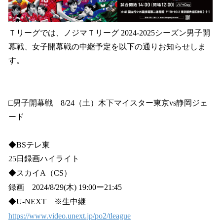
込
み
中
Ｔリーグでは、ノジマＴリーグ 2024-2025シーズン男子開
で
幕戦、女子開幕戦の中継予定を以下の通りお知らせしま
す
す。
□男子開幕戦 8/24（土）木下マイスター東京vs静岡ジェ
ード
◆BSテレ東
25日録画ハイライト
◆スカイA（CS）
録画 2024/8/29(木) 19:00ー21:45
◆U-NEXT ※生中継
https://www.video.unext.jp/po2/tleague