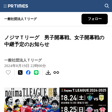
一般社団法人Ｔリーグ
フォロー
ノジマＴリーグ 男子開幕戦、女子開幕戦の
中継予定のお知らせ
一般社団法人Ｔリーグ
2024年8月19日 22時00分
い
い
ね
！
数
を
読
み