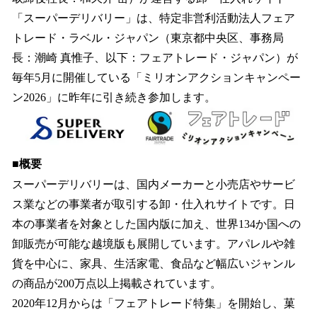
を
「スーパーデリバリー」は、特定非営利活動法人フェア
読
み
トレード・ラベル・ジャパン（東京都中央区、事務局
込
長：潮崎 真惟子、以下：フェアトレード・ジャパン）が
み
毎年5月に開催している「ミリオンアクションキャンペー
中
で
ン2026」に昨年に引き続き参加します。
す
■概要
スーパーデリバリーは、国内メーカーと小売店やサービ
ス業などの事業者が取引する卸・仕入れサイトです。日
本の事業者を対象とした国内版に加え、世界134か国への
卸販売が可能な越境版も展開しています。アパレルや雑
貨を中心に、家具、生活家電、食品など幅広いジャンル
の商品が200万点以上掲載されています。
2020年12月からは「フェアトレード特集」を開始し、菓