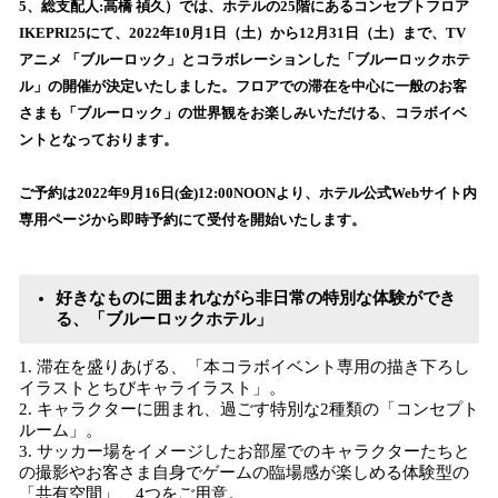
数
5、総支配人:高橋 禎久）では、ホテルの25階にあるコンセプトフロア
を
IKEPRI25にて、2022年10月1日（土）から12月31日（土）まで、TV
読
アニメ 「ブルーロック」とコラボレーションした「ブルーロックホテ
み
ル」の開催が決定いたしました。フロアでの滞在を中心に一般のお客
込
さまも「ブルーロック」の世界観をお楽しみいただける、コラボイベ
み
ントとなっております。
中
で
す
ご予約は2022年9月16日(金)12:00NOONより、ホテル公式Webサイト内
専用ページから即時予約にて受付を開始いたします。
好きなものに囲まれながら非日常の特別な体験ができ
る、「ブルーロックホテル」
1. 滞在を盛りあげる、「本コラボイベント専用の描き下ろし
イラストとちびキャライラスト」。
2. キャラクターに囲まれ、過ごす特別な2種類の「コンセプト
ルーム」。
3. サッカー場をイメージしたお部屋でのキャラクターたちと
の撮影やお客さま自身でゲームの臨場感が楽しめる体験型の
「共有空間」、4つをご用意。