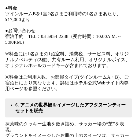
●料金
ツインルームBを1室2名さまご利用時の1名さまあたり、
¥17,000より
●お問い合わせ
宿泊予約 TEL：03‐5954‐2238（受付時間：10:00A.M.～
5:00P.M.）
※料金には1名さまの1泊室料、消費税、サービス料、オリジ
ナルノベルティ(2種)、共有ルーム利用、オリジナルボイス、
オリジナルホテルカードキーが含まれております。
※料金はご利用人数、お部屋タイプ(ツインルームA・B)、ご
宿泊日により異なります、詳細はホテル公式Webサイト内専
用ページを参照ください。
6. アニメの世界観をイメージしたアフタヌーンティー
セットを販売
抹茶味のクッキー生地を敷き詰め、サッカー場の“芝”を表
現。
グラウンドをイメージしたお皿の上のスイーツは、サッカー